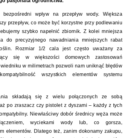
ego pasjonata ogrodnictwa.
 bezpośredni wpływ na przepływ wody. Większa
zy przepływ, co może być korzystne przy podlewaniu
ebujemy szybko napełnić zbiornik. Z kolei mniejsza
ca do precyzyjnego nawadniania mniejszych rabat
oślin. Rozmiar 1/2 cala jest często uważany za
ający się w większości domowych zastosowań
owiedniku w milimetrach pozwoli nam uniknąć błędów
ompatybilność wszystkich elementów systemu
nia składają się z wielu połączonych ze sobą
aż po zraszacz czy pistolet z dyszami – każdy z tych
ompatybilny. Niewłaściwy dobór średnicy węża może
łączeniem, wyciekami wody lub, co gorsza,
em elementów. Dlatego też, zanim dokonamy zakupu,