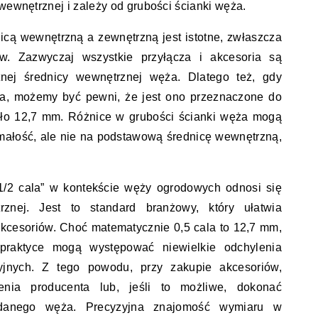
 wewnętrznej i zależy od grubości ścianki węża.
icą wewnętrzną a zewnętrzną jest istotne, zwłaszcza
w. Zazwyczaj wszystkie przyłącza i akcesoria są
nej średnicy wewnętrznej węża. Dlatego też, gdy
la, możemy być pewni, że jest ono przeznaczone do
oło 12,7 mm. Różnice w grubości ścianki węża mogą
małość, ale nie na podstawową średnicę wewnętrzną,
„1/2 cala” w kontekście węży ogrodowych odnosi się
znej. Jest to standard branżowy, który ułatwia
kcesoriów. Choć matematycznie 0,5 cala to 12,7 mm,
raktyce mogą występować niewielkie odchylenia
cyjnych. Z tego powodu, przy zakupie akcesoriów,
nia producenta lub, jeśli to możliwe, dokonać
adanego węża. Precyzyjna znajomość wymiaru w