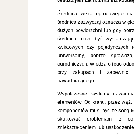
wiedza jest tak istotna dla każd
Średnica węża ogrodowego ma
średnica zazwyczaj oznacza więks
dużych powierzchni lub gdy potrz
średnica może być wystarczają
kwiatowych czy pojedynczych r
uniwersalny, dobrze sprawdz
ogrodniczych. Wiedza o jego odp
przy zakupach i zapewnić k
nawadniającego.
Współczesne systemy nawadnia
elementów. Od kranu, przez wąż, 
komponentów musi być ze sobą k
skutkować problemami z po
zniekształceniem lub uszkodzeni