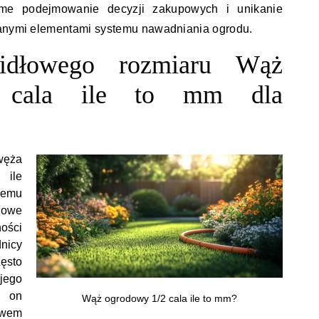
me podejmowanie decyzji zakupowych i unikanie
wanymi elementami systemu nawadniania ogrodu.
widłowego rozmiaru Wąż
 cala ile to mm dla
węża
 ile
nemu
zowe
ości
nicy
zęsto
jego
a on
Wąż ogrodowy 1/2 cala ile to mm?
ywem