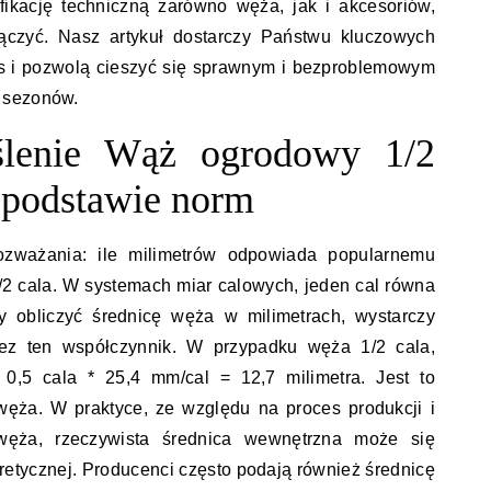
fikację techniczną zarówno węża, jak i akcesoriów,
ączyć. Nasz artykuł dostarczy Państwu kluczowych
oces i pozwolą cieszyć się sprawnym i bezproblemowym
 sezonów.
eślenie Wąż ogrodowy 1/2
a podstawie norm
zważania: ile milimetrów odpowiada popularnemu
2 cala. W systemach miar calowych, jeden cal równa
by obliczyć średnicę węża w milimetrach, wystarczy
ez ten współczynnik. W przypadku węża 1/2 cala,
 0,5 cala * 25,4 mm/cal = 12,7 milimetra. Jest to
ęża. W praktyce, ze względu na proces produkcji i
węża, rzeczywista średnica wewnętrzna może się
oretycznej. Producenci często podają również średnicę