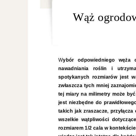
Wąż ogrodow
Wybór odpowiedniego węża ogrodowego to kluczowy element efektywnego
nawadniania roślin i utrzym
spotykanych rozmiarów jest wą
zwłaszcza tych mniej zaznajomi
tej miary na milimetry może być
jest niezbędne do prawidłoweg
takich jak zraszacze, przyłącz
wszelkie wątpliwości dotycząc
rozmiarem 1/2 cala w kontekści