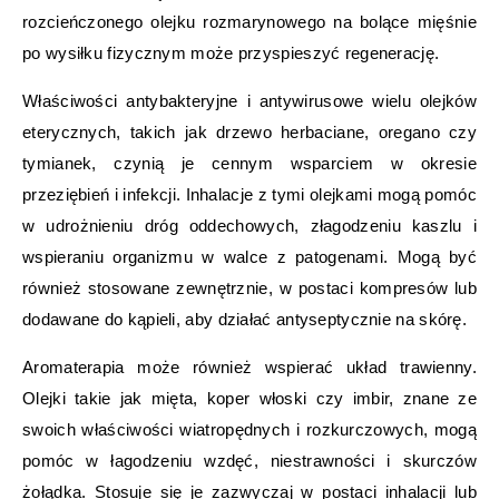
rozcieńczonego olejku rozmarynowego na bolące mięśnie
po wysiłku fizycznym może przyspieszyć regenerację.
Właściwości antybakteryjne i antywirusowe wielu olejków
eterycznych, takich jak drzewo herbaciane, oregano czy
tymianek, czynią je cennym wsparciem w okresie
przeziębień i infekcji. Inhalacje z tymi olejkami mogą pomóc
w udrożnieniu dróg oddechowych, złagodzeniu kaszlu i
wspieraniu organizmu w walce z patogenami. Mogą być
również stosowane zewnętrznie, w postaci kompresów lub
dodawane do kąpieli, aby działać antyseptycznie na skórę.
Aromaterapia może również wspierać układ trawienny.
Olejki takie jak mięta, koper włoski czy imbir, znane ze
swoich właściwości wiatropędnych i rozkurczowych, mogą
pomóc w łagodzeniu wzdęć, niestrawności i skurczów
żołądka. Stosuje się je zazwyczaj w postaci inhalacji lub