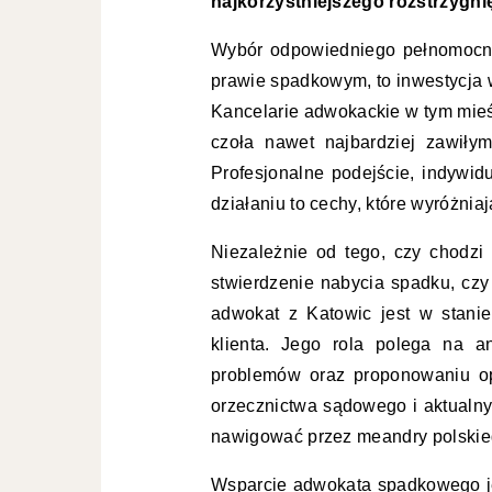
najkorzystniejszego rozstrzygnię
Wybór odpowiedniego pełnomocni
prawie spadkowym, to inwestycja 
Kancelarie adwokackie w tym mieś
czoła nawet najbardziej zawił
Profesjonalne podejście, indywid
działaniu to cechy, które wyróżn
Niezależnie od tego, czy chodzi
stwierdzenie nabycia spadku, czy
adwokat z Katowic jest w stanie
klienta. Jego rola polega na ana
problemów oraz proponowaniu op
orzecznictwa sądowego i aktualny
nawigować przez meandry polski
Wsparcie adwokata spadkowego je