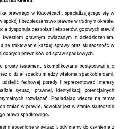
cia dla klienta.
ka prawnego w Katowicach, specjalizującego się w
w spokój i bezpieczeństwo prawne w trudnym okresie.
cie dysponują zespołami ekspertów, gotowych stawić
ym kwestiom prawnym związanym z dziedziczeniem.
ualne traktowanie każdej sprawy oraz skuteczność w
iają dobrych prawników od spraw spadkowych.
 o prosty testament, skomplikowane postępowanie o
 też o dział spadku między wieloma spadkobiercami,
 udzielić fachowej porady i reprezentować interesy
lizie sytuacji prawnej, identyfikacji potencjalnych
tymalnych rozwiązań. Posiadając wiedzę na temat
ch zmian w prawie, adwokat jest w stanie skutecznie
ego prawa spadkowego.
st nieocenione w sytuacji, gdy mamy do czynienia z