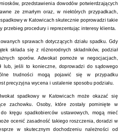
niosków, przedstawienia dowodów potwierdzających
rawne ze zmarłym oraz, w niektórych przypadkach,
 spadkowy w Katowicach skutecznie poprowadzi takie
przebieg procedury i reprezentując interesy klienta.
owanych sprawach dotyczących działu spadku. Gdy
ątek składa się z różnorodnych składników, podział
żnych sporów. Adwokat pomoże w negocjacjach,
ł lub, jeśli to konieczne, doprowadzi do sądowego
ególne trudności mogą pojawić się w przypadku
st precyzyjna wycena i ustalenie sposobu podziału.
dwokat spadkowy w Katowicach może okazać się
ące zachowku. Osoby, które zostały pominięte w
by do kręgu spadkobierców ustawowych, mogą mieć
że ocenić zasadność takiego roszczenia, doradzi w
esprze w skutecznym dochodzeniu należności od