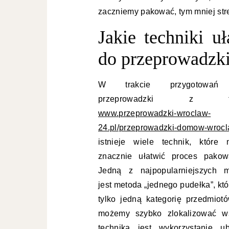
zaczniemy pakować, tym mniej str
Jakie techniki u
do przeprowadzk
W trakcie przygotowań
przeprowadzki z fi
www.przeprowadzki-wroclaw-
24.pl/przeprowadzki-domow-wrocl
istnieje wiele technik, które
znacznie ułatwić proces pakow
Jedną z najpopularniejszych 
jest metoda „jednego pudełka”, k
tylko jedną kategorię przedmio
możemy szybko zlokalizować wsz
techniką jest wykorzystanie u