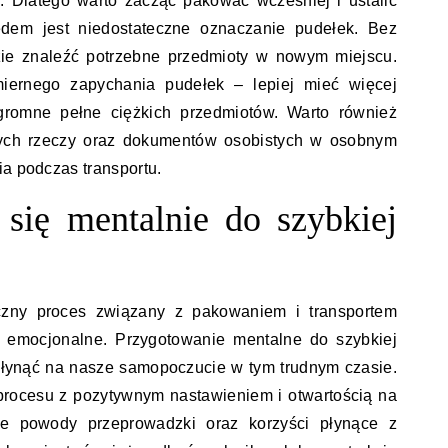
ą. Dlatego warto zacząć pakować wcześniej i ustalić
dem jest niedostateczne oznaczanie pudełek. Bez
zie znaleźć potrzebne przedmioty w nowym miejscu.
iernego zapychania pudełek – lepiej mieć więcej
gromne pełne ciężkich przedmiotów. Warto również
ych rzeczy oraz dokumentów osobistych w osobnym
ia podczas transportu.
się mentalnie do szybkiej
yczny proces związany z pakowaniem i transportem
e emocjonalne. Przygotowanie mentalne do szybkiej
łynąć na nasze samopoczucie w tym trudnym czasie.
procesu z pozytywnym nastawieniem i otwartością na
ie powody przeprowadzki oraz korzyści płynące z