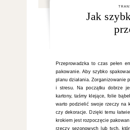
TRAN
Jak szyb
prz
Przeprowadzka to czas pełen emocji, ale także wyzwań, szczególnie jeśli chodzi o
pakowanie. Aby szybko spakować
planu działania. Zorganizowanie 
i stresu. Na początku dobrze je
kartony, taśmy klejące, folie bą
warto podzielić swoje rzeczy na k
czy dekoracje. Dzięki temu łatw
krokiem jest rozpoczęcie pakowan
rzeczy sezonowych lub tych, któ