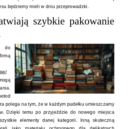
esu będziemy mieli w dniu przeprowadzki.
łatwiają szybkie pakowanie
i
 do
rmą
aw/
 mogą
ania.
metod
tóra polega na tym, że w każdym pudełku umieszczamy
tów. Dzięki temu po przyjeździe do nowego miejsca
ystkie elementy danej kategorii. Inną skuteczną
brań jako materiału ochronnego dla delikatnych