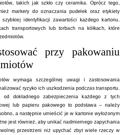
iotów, takich jak szkło czy ceramika. Oprócz tego,
ież markery do oznaczania pudełek oraz etykiety
zybkiej identyfikacji zawartości każdego kartonu.
ch transportowych lub torbach na kółkach, które
rzedmiotów.
 stosować przy pakowaniu
dmiotów
iotów wymaga szczególnej uwagi i zastosowania
malizować ryzyko ich uszkodzenia podczas transportu.
ć od dokładnego zabezpieczenia każdego z tych
lkowej lub papieru pakowego to podstawa – należy
sobno, a następnie umieścić je w kartonie wyłożonym
ne jest również, aby unikać nadmiernego zapychania
 wolnej przestrzeni niż upychać zbyt wiele rzeczy w