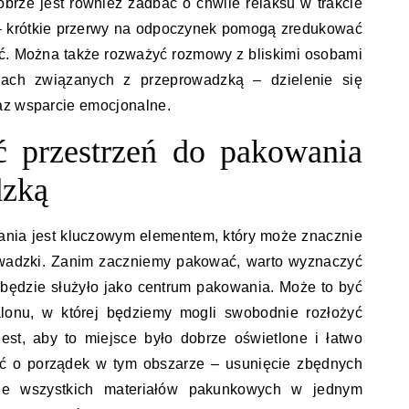
rze jest również zadbać o chwile relaksu w trakcie
– krótkie przerwy na odpoczynek pomogą zredukować
ść. Można także rozważyć rozmowy z bliskimi osobami
ach związanych z przeprowadzką – dzielenie się
az wsparcie emocjonalne.
ć przestrzeń do pakowania
dzką
ania jest kluczowym elementem, który może znacznie
owadzki. Zanim zaczniemy pakować, warto wyznaczyć
 będzie służyło jako centrum pakowania. Może to być
alonu, w której będziemy mogli swobodnie rozłożyć
jest, aby to miejsce było dobrze oświetlone i łatwo
ać o porządek w tym obszarze – usunięcie zbędnych
ie wszystkich materiałów pakunkowych w jednym