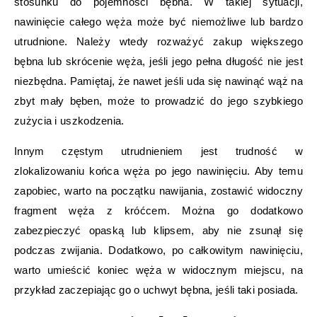
stosunku do pojemności bębna. W takiej sytuacji,
nawinięcie całego węża może być niemożliwe lub bardzo
utrudnione. Należy wtedy rozważyć zakup większego
bębna lub skrócenie węża, jeśli jego pełna długość nie jest
niezbędna. Pamiętaj, że nawet jeśli uda się nawinąć wąż na
zbyt mały bęben, może to prowadzić do jego szybkiego
zużycia i uszkodzenia.
Innym częstym utrudnieniem jest trudność w
zlokalizowaniu końca węża po jego nawinięciu. Aby temu
zapobiec, warto na początku nawijania, zostawić widoczny
fragment węża z króćcem. Można go dodatkowo
zabezpieczyć opaską lub klipsem, aby nie zsunął się
podczas zwijania. Dodatkowo, po całkowitym nawinięciu,
warto umieścić koniec węża w widocznym miejscu, na
przykład zaczepiając go o uchwyt bębna, jeśli taki posiada.