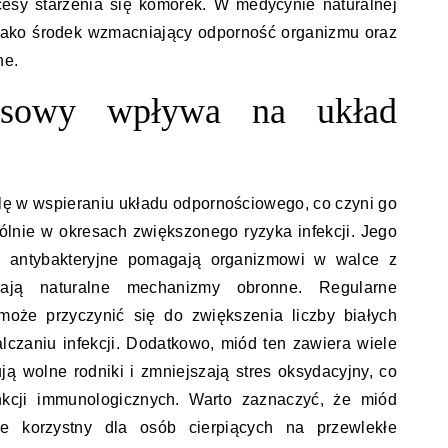
cesy starzenia się komórek. W medycynie naturalnej
 jako środek wzmacniający odporność organizmu oraz
ne.
osowy wpływa na układ
lę w wspieraniu układu odpornościowego, co czyni go
ólnie w okresach zwiększonego ryzyka infekcji. Jego
z antybakteryjne pomagają organizmowi w walce z
ają naturalne mechanizmy obronne. Regularne
że przyczynić się do zwiększenia liczby białych
lczaniu infekcji. Dodatkowo, miód ten zawiera wiele
ują wolne rodniki i zmniejszają stres oksydacyjny, co
kcji immunologicznych. Warto zaznaczyć, że miód
 korzystny dla osób cierpiących na przewlekłe