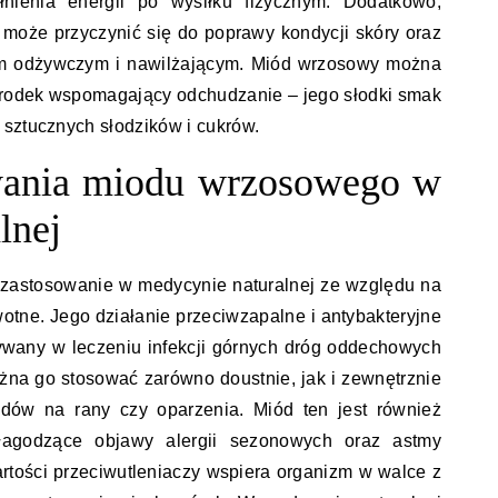
łnienia energii po wysiłku fizycznym. Dodatkowo,
może przyczynić się do poprawy kondycji skóry oraz
om odżywczym i nawilżającym. Miód wrzosowy można
środek wspomagający odchudzanie – jego słodki smak
 sztucznych słodzików i cukrów.
owania miodu wrzosowego w
lnej
 zastosowanie w medycynie naturalnej ze względu na
otne. Jego działanie przeciwzapalne i antybakteryjne
tywany w leczeniu infekcji górnych dróg oddechowych
żna go stosować zarówno doustnie, jak i zewnętrznie
adów na rany czy oparzenia. Miód ten jest również
łagodzące objawy alergii sezonowych oraz astmy
artości przeciwutleniaczy wspiera organizm w walce z