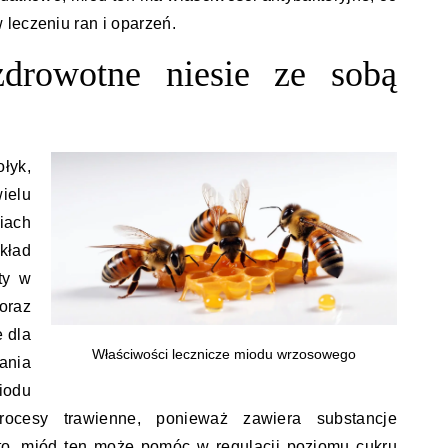
leczeniu ran i oparzeń.
zdrowotne niesie ze sobą
łyk,
ielu
ach
kład
ty w
raz
 dla
Właściwości lecznicze miodu wrzosowego
nia
odu
ocesy trawienne, ponieważ zawiera substancje
to, miód ten może pomóc w regulacji poziomu cukru