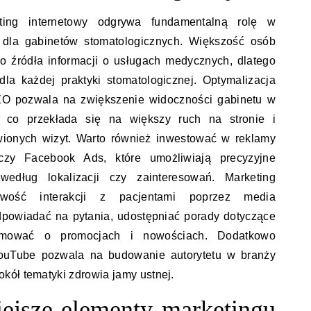
ting internetowy odgrywa fundamentalną rolę w
dla gabinetów stomatologicznych. Większość osób
go źródła informacji o usługach medycznych, dlatego
la każdej praktyki stomatologicznej. Optymalizacja
SEO pozwala na zwiększenie widoczności gabinetu w
 co przekłada się na większy ruch na stronie i
wionych wizyt. Warto również inwestować w reklamy
czy Facebook Ads, które umożliwiają precyzyjne
według lokalizacji czy zainteresowań. Marketing
iwość interakcji z pacjentami poprzez media
powiadać na pytania, udostępniać porady dotyczące
ormować o promocjach i nowościach. Dodatkowo
ouTube pozwala na budowanie autorytetu w branży
kół tematyki zdrowia jamy ustnej.
iejsze elementy marketingu