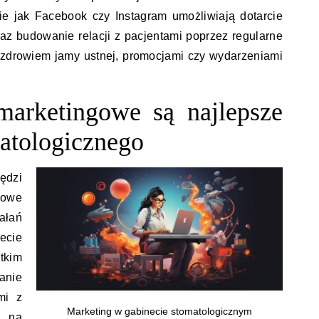
ie jak Facebook czy Instagram umożliwiają dotarcie
az budowanie relacji z pacjentami poprzez regularne
 zdrowiem jamy ustnej, promocjami czy wydarzeniami
marketingowe są najlepsze
matologicznego
dzi
owe
ałań
cie
tkim
anie
mi z
Marketing w gabinecie stomatologicznym
i na