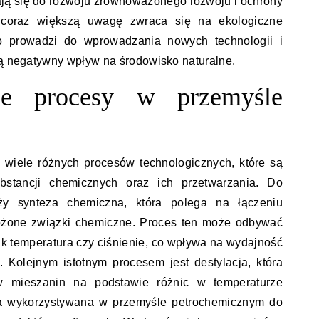
iają się do rozwoju zrównoważonego rozwoju i ochrony
h coraz większą uwagę zwraca się na ekologiczne
co prowadzi do wprowadzania nowych technologii i
ją negatywny wpływ na środowisko naturalne.
ne procesy w przemyśle
 wiele różnych procesów technologicznych, które są
bstancji chemicznych oraz ich przetwarzania. Do
ży synteza chemiczna, która polega na łączeniu
złożone związki chemiczne. Proces ten może odbywać
ak temperatura czy ciśnienie, co wpływa na wydajność
 Kolejnym istotnym procesem jest destylacja, która
ów mieszanin na podstawie różnic w temperaturze
da wykorzystywana w przemyśle petrochemicznym do