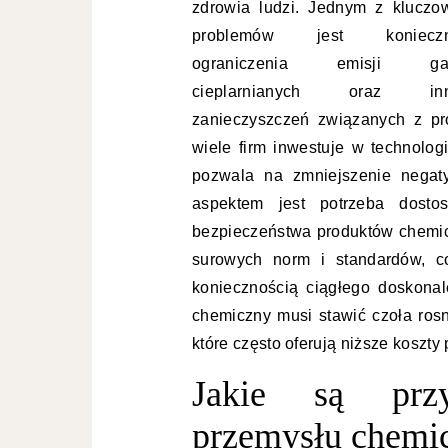
zdrowia ludzi. Jednym z kluczo
problemów jest konieczn
ograniczenia emisji ga
cieplarnianych oraz inn
zanieczyszczeń związanych z p
wiele firm inwestuje w technolog
pozwala na zmniejszenie negat
aspektem jest potrzeba dosto
bezpieczeństwa produktów chemicz
surowych norm i standardów, c
koniecznością ciągłego doskona
chemiczny musi stawić czoła rosn
które często oferują niższe koszty 
Jakie są przy
przemysłu chemi