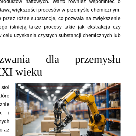
 produktów naftowych. Warto również wspomnieć o
odstawą większości procesów w przemyśle chemicznym.
 przez różne substancje, co pozwala na zwiększenie
ego istnieją także procesy takie jak ekstrakcja czy
 w celu uzyskania czystych substancji chemicznych lub
wania dla przemysłu
XXI wieku
stoi
tóre
znie
ak i
nych
oraz