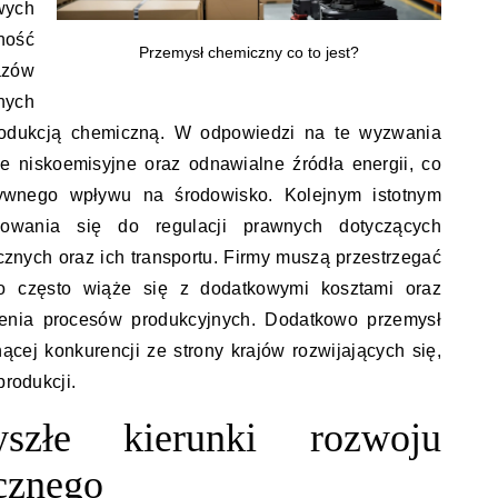
wych
ość
Przemysł chemiczny co to jest?
zów
ych
rodukcją chemiczną. W odpowiedzi na te wyzwania
ie niskoemisyjne oraz odnawialne źródła energii, co
ywnego wpływu na środowisko. Kolejnym istotnym
sowania się do regulacji prawnych dotyczących
nych oraz ich transportu. Firmy muszą przestrzegać
o często wiąże się z dodatkowymi kosztami oraz
lenia procesów produkcyjnych. Dodatkowo przemysł
ącej konkurencji ze strony krajów rozwijających się,
produkcji.
szłe kierunki rozwoju
cznego