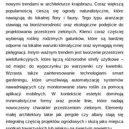
nowymi trendami w architekturze krajobrazu. Coraz większą
popularnością cieszą się ogrody naturalistyczne, które
nawiązują do lokalnej flory i fauny. Tego typu aranżacje
stawiają na bioróżnorodność oraz ekologiczne podejście do
projektowania przestrzeni zielonych. Klienci coraz częściej
wybierają rośliny rodzimych gatunków, które są bardziej
odporne na lokalne warunki klimatyczne oraz wymagają mniej
pielęgnacji. Innym ważnym trendem jest tworzenie przestrzeni
wielofunkcyjnych, które łączą różnorodne strefy użytkowe –
od miejsc do wypoczynku po warzywniki czy kwietniki.
Wzrasta także zainteresowanie technologiami smart
gardeningu, które umożliwiają automatyzację systemów
nawadniających czy monitorowanie stanu roślin za pomocą
aplikacji mobilnych. W kontekście estetyki dominują
minimalistyczne formy oraz proste linie, które nadają
nowoczesny charakter przestrzeniom zielonym. Elementy
małej architektury takie jak pergole czy altany stają się
integralną częścią projektów ogrodowych i służą jako miejsca
spotkań towarzyskich lub relaksu na świeżym powietrzu.