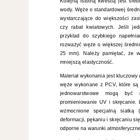
Kolejną istotną kwestią jest śr
wody. Węże o standardowej średni
wystarczające do większości za
czy rabat kwiatowych. Jeśli je
przykład do szybkiego napełni
rozważyć węże o większej średnic
25 mm). Należy pamiętać, że w
mniejszą elastyczność.
Materiał wykonania jest kluczowy 
węże wykonane z PCV, które są 
jednowarstwowe mogą być m
promieniowanie UV i skręcanie.
wzmocnione specjalną siatką (
deformacji, pękaniu i skręcaniu s
odporne na warunki atmosferyczne,