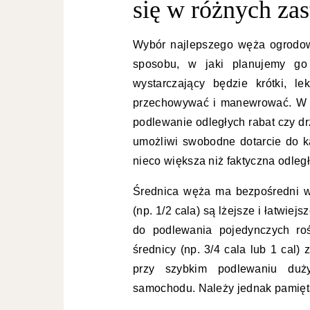
się w różnych za
Wybór najlepszego węża ogrodow
sposobu, w jaki planujemy go 
wystarczający będzie krótki, l
przechowywać i manewrować. W p
podlewanie odległych rabat czy dr
umożliwi swobodne dotarcie do k
nieco większa niż faktyczna odleg
Średnica węża ma bezpośredni w
(np. 1/2 cala) są lżejsze i łatwie
do podlewania pojedynczych roś
średnicy (np. 3/4 cala lub 1 cal)
przy szybkim podlewaniu duż
samochodu. Należy jednak pamięta