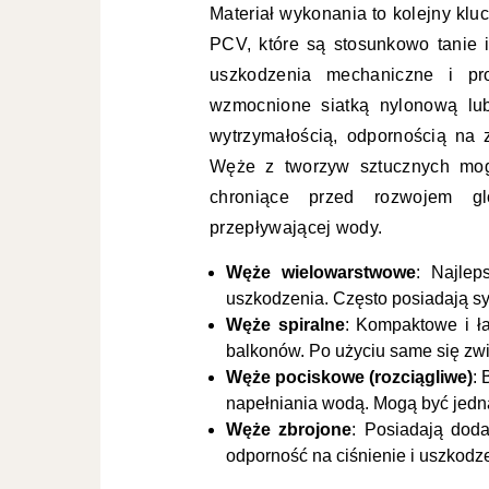
Materiał wykonania to kolejny kl
PCV, które są stosunkowo tanie 
uszkodzenia mechaniczne i pr
wzmocnione siatką nylonową lub
wytrzymałością, odpornością na z
Węże z tworzyw sztucznych mo
chroniące przed rozwojem g
przepływającej wody.
Węże wielowarstwowe
: Najlep
uszkodzenia. Często posiadają sy
Węże spiralne
: Kompaktowe i ł
balkonów. Po użyciu same się zwi
Węże pociskowe (rozciągliwe)
: 
napełniania wodą. Mogą być jedna
Węże zbrojone
: Posiadają doda
odporność na ciśnienie i uszkod