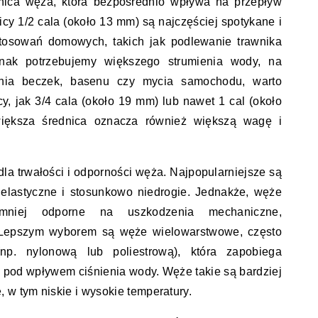
ednica węża, która bezpośrednio wpływa na przepływ
cy 1/2 cala (około 13 mm) są najczęściej spotykane i
stosowań domowych, takich jak podlewanie trawnika
dnak potrzebujemy większego strumienia wody, na
ania beczek, basenu czy mycia samochodu, warto
y, jak 3/4 cala (około 19 mm) lub nawet 1 cal (około
iększa średnica oznacza również większą wagę i
dla trwałości i odporności węża. Najpopularniejsze są
elastyczne i stosunkowo niedrogie. Jednakże, węże
niej odporne na uszkodzenia mechaniczne,
 Lepszym wyborem są węże wielowarstwowe, często
np. nylonową lub poliestrową), która zapobiega
ię pod wpływem ciśnienia wody. Węże takie są bardziej
 w tym niskie i wysokie temperatury.