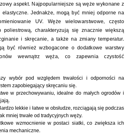
uczowy aspekt. Najpopularniejsze są węże wykonane z
i elastyczne. Jednakże, mogą być mniej odporne na
omieniowanie UV. Węże wielowarstwowe, często
 poliestrową, charakteryzują się znacznie większą
ginanie i skręcanie, a także na zmiany temperatur.
gą być również wzbogacone o dodatkowe warstwy
lonów wewnątrz węża, co zapewnia czystość
szy wybór pod względem trwałości i odporności na
stem zapobiegający skręcaniu się.
atwe w przechowywaniu, idealne do małych ogrodów i
jają.
Bardzo lekkie i łatwe w obsłudze, rozciągają się podczas
k mniej trwałe od tradycyjnych węży.
tkowe wzmocnienie w postaci siatki, co zwiększa ich
zenia mechaniczne.