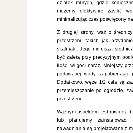
działek rolnych, gdzie konieczn
możemy efektywnie zasilić wo
minimalizując czas poświęcony na
Z drugiej strony, wąż o średnic
przestrzeni, takich jak przydo
skalniaki. Jego mniejsza średni
być zaletą przy precyzyjnym podle
ilości wilgoci naraz. Mniejszy pr
podawanej wody, zapobiegając pr
Dodatkowo, węże 1/2 cala są zazw
przemieszczanie po ogrodzie, za
przestrzeni.
Ważnym aspektem jest również d
lub planujemy zainstalować.
nawadniania są projektowane z my