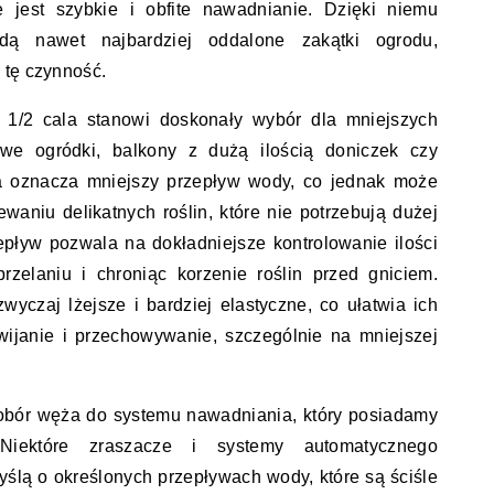
e jest szybkie i obfite nawadnianie. Dzięki niemu
dą nawet najbardziej oddalone zakątki ogrodu,
 tę czynność.
y 1/2 cala stanowi doskonały wybór dla mniejszych
mowe ogródki, balkony z dużą ilością doniczek czy
ca oznacza mniejszy przepływ wody, co jednak może
waniu delikatnych roślin, które nie potrzebują dużej
zepływ pozwala na dokładniejsze kontrolowanie ilości
zelaniu i chroniąc korzenie roślin przed gniciem.
yczaj lżejsze i bardziej elastyczne, co ułatwia ich
wijanie i przechowywanie, szczególnie na mniejszej
obór węża do systemu nawadniania, który posiadamy
 Niektóre zraszacze i systemy automatycznego
ślą o określonych przepływach wody, które są ściśle