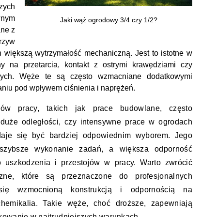
zych
nym
Jaki wąż ogrodowy 3/4 czy 1/2?
ne z
rzyw
h większą wytrzymałość mechaniczną. Jest to istotne w
y na przetarcia, kontakt z ostrymi krawędziami czy
znych. Węże te są często wzmacniane dodatkowymi
kaniu pod wpływem ciśnienia i naprężeń.
ów pracy, takich jak prace budowlane, często
duże odległości, czy intensywne prace w ogrodach
daje się być bardziej odpowiednim wyborem. Jego
szybsze wykonanie zadań, a większa odporność
o uszkodzenia i przestojów w pracy. Warto zwrócić
zne, które są przeznaczone do profesjonalnych
 się wzmocnioną konstrukcją i odpornością na
hemikalia. Takie węże, choć droższe, zapewniają
kowanie w najtrudniejszych warunkach.