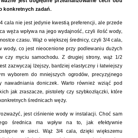
ważne jest dogłębne przeanalizowanie cech obu
o konkretnych zadań.
cala nie jest jedynie kwestią preferencji, ale przede
ica węża wpływa na jego wydajność, czyli ilość wody,
dnostce czasu. Wąż o większej średnicy, czyli 3/4 cala,
w wody, co jest nieocenione przy podlewaniu dużych
ów czy myciu samochodu. Z drugiej strony, wąż 1/2
est zazwyczaj lżejszy, bardziej elastyczny i łatwiejszy
nym wyborem do mniejszych ogrodów, precyzyjnego
y nawadniania doniczek. Warto również wziąć pod
ch jak zraszacze, pistolety czy szybkozłączki, które
 konkretnych średnicach węży.
rozważyć, jest ciśnienie wody w instalacji. Choć sam
jego średnica ma wpływ na to, jak efektywnie
dostępne w sieci. Wąż 3/4 cala, dzięki większemu