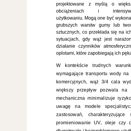
projektowane z myślą o więks
obciążeniach i intensyw
użytkowaniu. Mogą one być wykona
grubszych warstw gumy lub two
sztucznych, co przekłada się na ic
sytuacjach, gdy wąż jest narażon
działanie czynników atmosferyc
oplotami, które zapobiegają ich pę
W kontekście trudnych warunk
wymagające transportu wody na 
komercyjnych, wąż 3/4 cala wy
większy przepływ pozwala na 
mechaniczna minimalizuje ryzyk
uwagę na modele specjalistyc
zastosowań, charakteryzujące
promieniowanie UV, oleje czy c
długotrwałe i bezproblemowe użyt