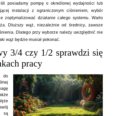
śli posiadamy pompę o określonej wydajności lub
jącej instalacji z ograniczonym ciśnieniem, wybór
e zoptymalizować działanie całego systemu. Warto
ża. Dłuższy wąż, niezależnie od średnicy, zawsze
śnienia. Dlatego przy wyborze należy uwzględnić nie
 jaki wąż będzie musiał pokonać.
y 3/4 czy 1/2 sprawdzi się
nkach pracy
 do
lnej
wagę
akże
 Węże
 swój
 są