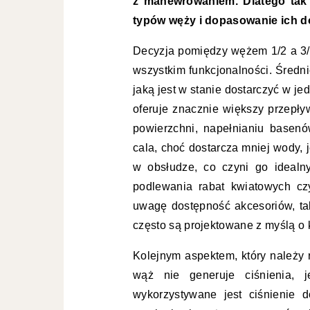
z manewrowaniem. Dlatego tak 
typów węży i dopasowanie ich d
Decyzja pomiędzy wężem 1/2 a 3/4 
wszystkim funkcjonalności. Średn
jaką jest w stanie dostarczyć w je
oferuje znacznie większy przepły
powierzchni, napełnianiu basen
cala, choć dostarcza mniej wody, j
w obsłudze, co czyni go ideal
podlewania rabat kwiatowych cz
uwagę dostępność akcesoriów, taki
często są projektowane z myślą o
Kolejnym aspektem, który należy 
wąż nie generuje ciśnienia, 
wykorzystywane jest ciśnienie 