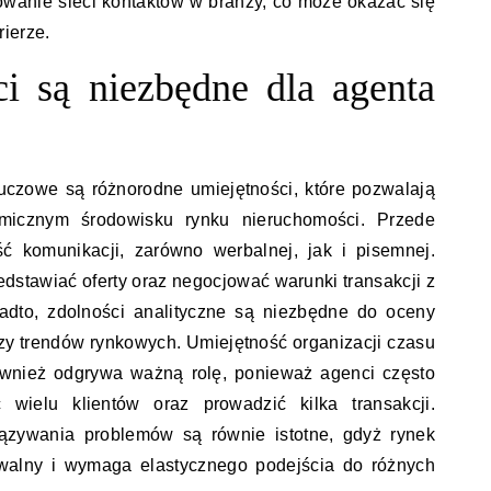
wanie sieci kontaktów w branży, co może okazać się
ierze.
ci są niezbędne dla agenta
uczowe są różnorodne umiejętności, które pozwalają
micznym środowisku rynku nieruchomości. Przede
ść komunikacji, zarówno werbalnej, jak i pisemnej.
edstawiać oferty oraz negocjować warunki transakcji z
nadto, zdolności analityczne są niezbędne do oceny
izy trendów rynkowych. Umiejętność organizacji czasu
również odgrywa ważną rolę, ponieważ agenci często
wielu klientów oraz prowadzić kilka transakcji.
iązywania problemów są równie istotne, gdyż rynek
walny i wymaga elastycznego podejścia do różnych