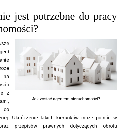
nie jest potrzebne do pracy
chomości?
wsze
gent
anie
może
e na
osób
ne z
Jak zostać agentem nieruchomości?
ami,
, co
ycznej. Ukończenie takich kierunków może pomóc w
oraz przepisów prawnych dotyczących obrotu