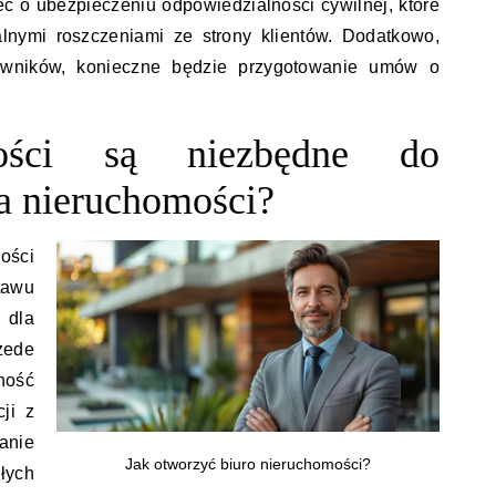
ć o ubezpieczeniu odpowiedzialności cywilnej, które
lnymi roszczeniami ze strony klientów. Dodatkowo,
cowników, konieczne będzie przygotowanie umów o
ności są niezbędne do
a nieruchomości?
ości
awu
 dla
zede
ność
ji z
anie
Jak otworzyć biuro nieruchomości?
ych