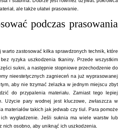
sta i stabilna. Dobrze jest również używać pokrowca
ateriał, ale także ułatwi prasowanie.
tosować podczas prasowania
 warto zastosować kilka sprawdzonych technik, które
 bez ryzyka uszkodzenia tkaniny. Przede wszystkim
części sukni, a następnie stopniowe przechodzenie do
niemy nieestetycznych zagnieceń na już wyprasowanej
 tym, aby nie trzymać żelazka w jednym miejscu zbyt
zić do przypalenia materiału. Zamiast tego lepiej
ie. Użycie pary wodnej jest kluczowe, zwłaszcza w
a materiałów takich jak jedwab czy tiul. Para pomoże
i ich wygładzenie. Jeśli suknia ma wiele warstw lub
 z nich osobno, aby uniknąć ich uszkodzenia.