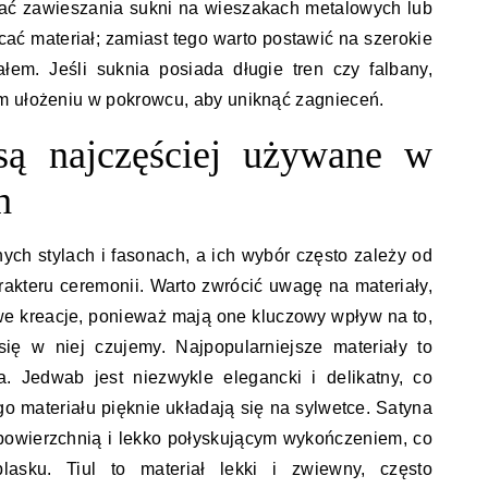
ikać zawieszania sukni na wieszakach metalowych lub
cać materiał; zamiast tego warto postawić na szerokie
łem. Jeśli suknia posiada długie tren czy falbany,
m ułożeniu w pokrowcu, aby uniknąć zagnieceń.
 są najczęściej używane w
h
ych stylach i fasonach, a ich wybór często zależy od
rakteru ceremonii. Warto zwrócić uwagę na materiały,
we kreacje, ponieważ mają one kluczowy wpływ na to,
się w niej czujemy. Najpopularniejsze materiały to
a. Jedwab jest niezwykle elegancki i delikatny, co
o materiału pięknie układają się na sylwetce. Satyna
ą powierzchnią i lekko połyskującym wykończeniem, co
asku. Tiul to materiał lekki i zwiewny, często