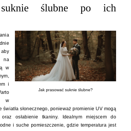
uknie ślubne po ich
ania
dnie
 aby
d na
ją w
nym,
em i
Jak prasować suknie ślubne?
arto
ni w
ie światła słonecznego, ponieważ promienie UV mogą
oraz osłabienie tkaniny. Idealnym miejscem do
odne i suche pomieszczenie, gdzie temperatura jest