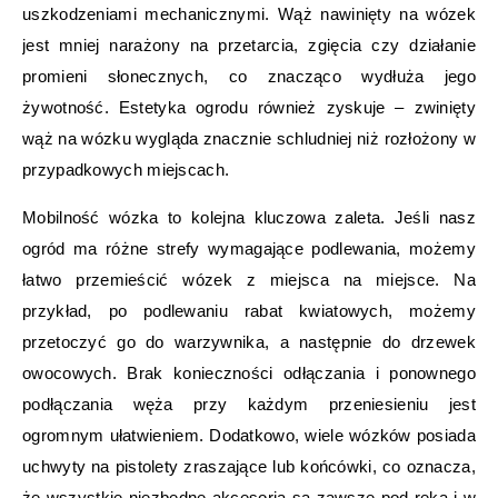
uszkodzeniami mechanicznymi. Wąż nawinięty na wózek
jest mniej narażony na przetarcia, zgięcia czy działanie
promieni słonecznych, co znacząco wydłuża jego
żywotność. Estetyka ogrodu również zyskuje – zwinięty
wąż na wózku wygląda znacznie schludniej niż rozłożony w
przypadkowych miejscach.
Mobilność wózka to kolejna kluczowa zaleta. Jeśli nasz
ogród ma różne strefy wymagające podlewania, możemy
łatwo przemieścić wózek z miejsca na miejsce. Na
przykład, po podlewaniu rabat kwiatowych, możemy
przetoczyć go do warzywnika, a następnie do drzewek
owocowych. Brak konieczności odłączania i ponownego
podłączania węża przy każdym przeniesieniu jest
ogromnym ułatwieniem. Dodatkowo, wiele wózków posiada
uchwyty na pistolety zraszające lub końcówki, co oznacza,
że wszystkie niezbędne akcesoria są zawsze pod ręką i w