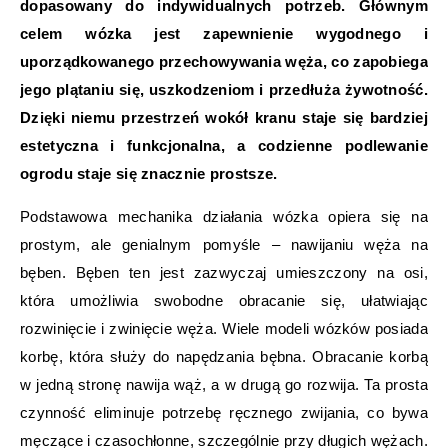
dopasowany do indywidualnych potrzeb. Głównym
celem wózka jest zapewnienie wygodnego i
uporządkowanego przechowywania węża, co zapobiega
jego plątaniu się, uszkodzeniom i przedłuża żywotność.
Dzięki niemu przestrzeń wokół kranu staje się bardziej
estetyczna i funkcjonalna, a codzienne podlewanie
ogrodu staje się znacznie prostsze.
Podstawowa mechanika działania wózka opiera się na
prostym, ale genialnym pomyśle – nawijaniu węża na
bęben. Bęben ten jest zazwyczaj umieszczony na osi,
która umożliwia swobodne obracanie się, ułatwiając
rozwinięcie i zwinięcie węża. Wiele modeli wózków posiada
korbę, która służy do napędzania bębna. Obracanie korbą
w jedną stronę nawija wąż, a w drugą go rozwija. Ta prosta
czynność eliminuje potrzebę ręcznego zwijania, co bywa
męczące i czasochłonne, szczególnie przy długich wężach.