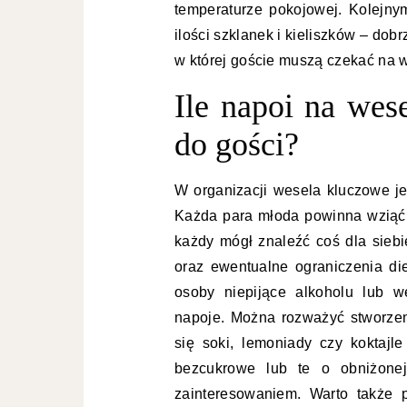
temperaturze pokojowej. Kolejny
ilości szklanek i kieliszków – dobr
w której goście muszą czekać na 
Ile napoi na wes
do gości?
W organizacji wesela kluczowe je
Każda para młoda powinna wziąć
każdy mógł znaleźć coś dla siebi
oraz ewentualne ograniczenia die
osoby niepijące alkoholu lub w
napoje. Można rozważyć stworzen
się soki, lemoniady czy koktaj
bezcukrowe lub te o obniżonej
zainteresowaniem. Warto także 