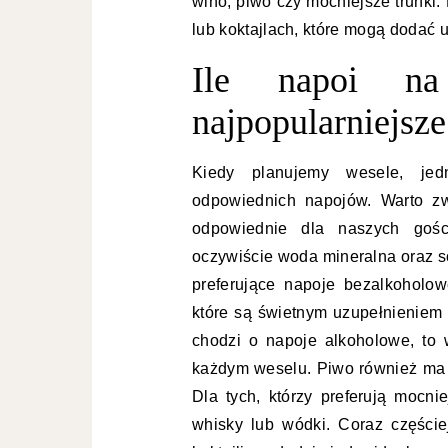
wino, piwo czy mocniejsze trunki.
lub koktajlach, które mogą dodać u
Ile napoi n
najpopularniejsze
Kiedy planujemy wesele, jed
odpowiednich napojów. Warto zw
odpowiednie dla naszych gości
oczywiście woda mineralna oraz s
preferujące napoje bezalkohol
które są świetnym uzupełnieniem 
chodzi o napoje alkoholowe, to
każdym weselu. Piwo również ma s
Dla tych, którzy preferują mocni
whisky lub wódki. Coraz części