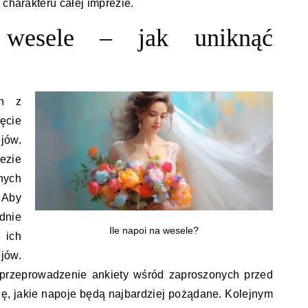
 charakteru całej imprezie.
 wesele – jak uniknąć
ch z
ęcie
jów.
ezie
nych
 Aby
dnie
Ile napoi na wesele?
 ich
jów.
rzeprowadzenie ankiety wśród zaproszonych przed
ę, jakie napoje będą najbardziej pożądane. Kolejnym