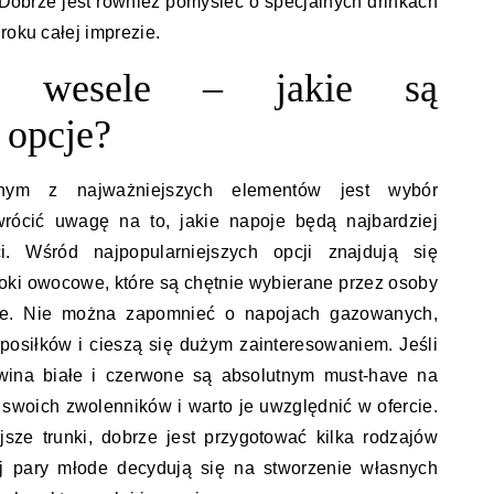
 Dobrze jest również pomyśleć o specjalnych drinkach
roku całej imprezie.
a wesele – jakie są
 opcje?
nym z najważniejszych elementów jest wybór
rócić uwagę na to, jakie napoje będą najbardziej
. Wśród najpopularniejszych opcji znajdują się
oki owocowe, które są chętnie wybierane przez osoby
owe. Nie można zapomnieć o napojach gazowanych,
posiłków i cieszą się dużym zainteresowaniem. Jeśli
 wina białe i czerwone są absolutnym must-have na
woich zwolenników i warto je uwzględnić w ofercie.
ejsze trunki, dobrze jest przygotować kilka rodzajów
ej pary młode decydują się na stworzenie własnych