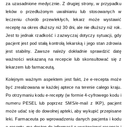
za uzasadnione medycznie. Z drugiej strony, w przypadku
leków o przedłużonym uwalnianiu lub stosowanych w
leczeniu chorób przewlekłych, lekarz może wystawić
receptę na okres dłuższy niż 30 dni, ale nie dłuższy niż rok.
Jest to jednak rzadkość i zazwyczaj dotyczy sytuacji, gdy
pacjent jest pod stałą kontrolą lekarską i jego stan zdrowia
jest stabilny. Zawsze należy dokładnie sprawdzić datę
ważności wskazaną na recepcie lub skonsultować się z
lekarzem lub farmaceutą.
Kolejnym ważnym aspektem jest fakt, że e-recepta może
być zrealizowana w każdej aptece na terenie całego kraju.
Po otrzymaniu kodu e-recepty (w formie 4-cyfrowego kodu i
numeru PESEL lub poprzez SMS/e-mail z IKP), pacjent
może udać się do dowolnej apteki, aby wykupić przepisane
leki. Farmaceuta po wprowadzeniu danych pacjenta i kodu
e-recepty, ma dostęp do informacji o wystawionej recepcie i