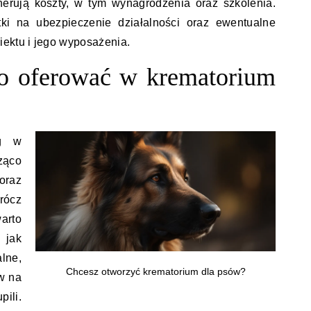
nerują koszty, w tym wynagrodzenia oraz szkolenia.
ki na ubezpieczenie działalności oraz ewentualne
iektu i jego wyposażenia.
to oferować w krematorium
ug w
ząco
oraz
rócz
arto
 jak
lne,
Chcesz otworzyć krematorium dla psów?
w na
ili.