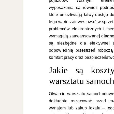
pojazdów. Ważnym elemen
wyposażenia są również podnośn
które umożliwiają łatwy dostęp 
tego warto zainwestować w sprzęt 
problemów elektronicznych i me
wymagają zaawansowanej diagnos
są niezbędne dla efektywnej 
odpowiednią przestrzeń roboczą
komfort pracy oraz bezpieczeństwo
Jakie są koszt
warsztatu samoc
Otwarcie warsztatu samochodoweg
dokładnie oszacować przed roz
wynajem lub zakup lokalu – jeg