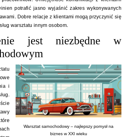
inien potrafić jasno wyjaśnić zakres wykonywanych
awami. Dobre relacje z klientami mogą przyczynić się
 usług warsztatu innym osobom.
enie jest niezbędne w
ochodowym
atu
owe
ia i
ug.
ście
tawy
tóre
Warsztat samochodowy – najlepszy pomysł na
pach
biznes w XXI wieku