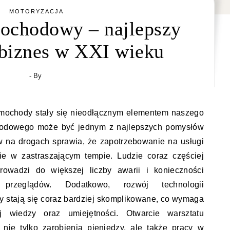
MOTORYZACJA
ochodowy – najlepszy
biznes w XXI wieku
- By
amochody stały się nieodłącznym elementem naszego
chodowego może być jednym z najlepszych pomysłów
w na drogach sprawia, że zapotrzebowanie na usługi
ie w zastraszającym tempie. Ludzie coraz częściej
owadzi do większej liczby awarii i konieczności
 przeglądów. Dodatkowo, rozwój technologii
dy stają się coraz bardziej skomplikowane, co wymaga
j wiedzy oraz umiejętności. Otwarcie warsztatu
ie tylko zarobienia pieniędzy, ale także pracy w