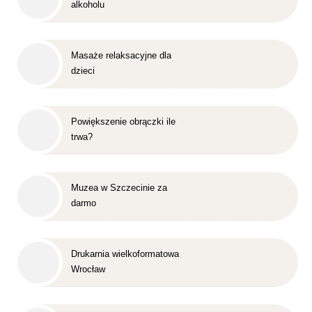
alkoholu
Masaże relaksacyjne dla
dzieci
Powiększenie obrączki ile
trwa?
Muzea w Szczecinie za
darmo
Drukarnia wielkoformatowa
Wrocław