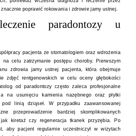
ich, ponieważ wczesna diagnoza i leczenie przez
znacznie poprawić rokowania i zdrowie jamy ustnej.
eczenie paradontozy u
półpracy pacjenta ze stomatologiem oraz wdrożenia
 na celu zatrzymanie postępu choroby. Pierwszym
anu zdrowia jamy ustnej pacjenta, która obejmuje
ie zdjęć rentgenowskich w celu oceny głębokości
atolog od paradontozy często zaleca profesjonalne
ga na usunięciu kamienia nazębnego oraz płytki
i pod linią dziąseł. W przypadku zaawansowanej
zne przeprowadzenie bardziej skomplikowanych
 jak kiretaż czy regeneracja tkanek przyzębia. Po
t, aby pacjent regularnie uczestniczył w wizytach