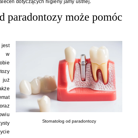
zaleceń dotyczących higieny jamy ustnej.
od paradontozy może pomóc
jest
m w
obie
tozy
 już
akże
mat
oraz
owiu
Stomatolog od paradontozy
ysty
ycie