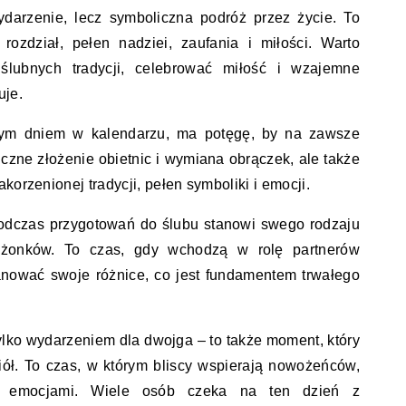
ydarzenie, lecz symboliczna podróż przez życie. To
ozdział, pełen nadziei, zaufania i miłości. Warto
ślubnych tradycji, celebrować miłość i wzajemne
uje.
nym dniem w kalendarzu, ma potęgę, by na zawsze
iczne złożenie obietnic i wymiana obrączek, ale także
korzenionej tradycji, pełen symboliki i emocji.
odczas przygotowań do ślubu stanowi swego rodzaju
małżonków. To czas, gdy wchodzą w rolę partnerów
anować swoje różnice, co jest fundamentem trwałego
tylko wydarzeniem dla dwojga – to także moment, który
ciół. To czas, w którym bliscy wspierają nowożeńców,
 i emocjami. Wiele osób czeka na ten dzień z