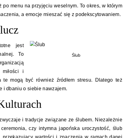
aż po menu na przyjęciu weselnym. To okres, w którym
aczenia, a emocje mieszać się z podekscytowaniem.
lucz
otne jest
alnej. To
Ślub
rganizacją
 miłości i
a te mogą być również źródłem stresu. Dlatego też
e i dbaniu o siebie nawzajem.
Kulturach
zwyczaje i tradycje związane ze ślubem. Niezależnie
 ceremonia, czy intymna japońska uroczystość, ślub
y, przekazujący wartości i znaczenia w ramach danej