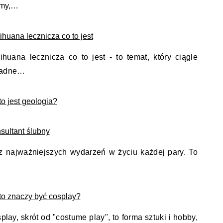
iemy,…
ihuana lecznicza co to jest
ihuana lecznicza co to jest - to temat, który ciągle
 Żadne…
to jest geologia?
sultant ślubny
 z najważniejszych wydarzeń w życiu każdej pary. To
to znaczy być cosplay?
play, skrót od "costume play", to forma sztuki i hobby,