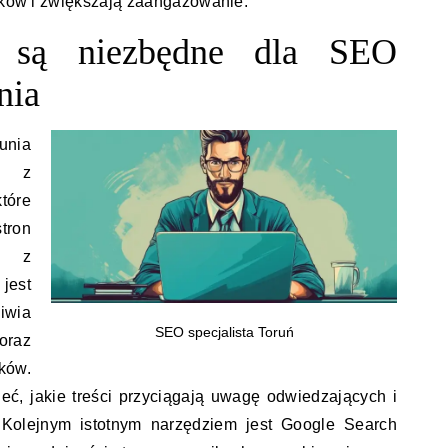
ników i zwiększają zaangażowanie.
a są niezbędne dla SEO
nia
unia
e z
tóre
tron
m z
jest
iwia
SEO specjalista Toruń
oraz
ków.
eć, jakie treści przyciągają uwagę odwiedzających i
 Kolejnym istotnym narzędziem jest Google Search