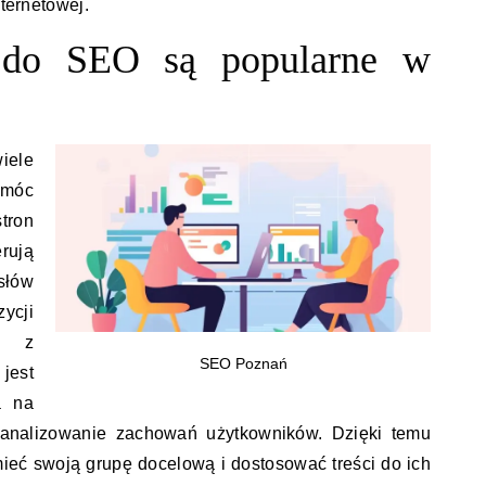
nternetowej.
a do SEO są popularne w
iele
omóc
tron
rują
słów
ycji
m z
SEO Poznań
jest
a na
z analizowanie zachowań użytkowników. Dzięki temu
mieć swoją grupę docelową i dostosować treści do ich