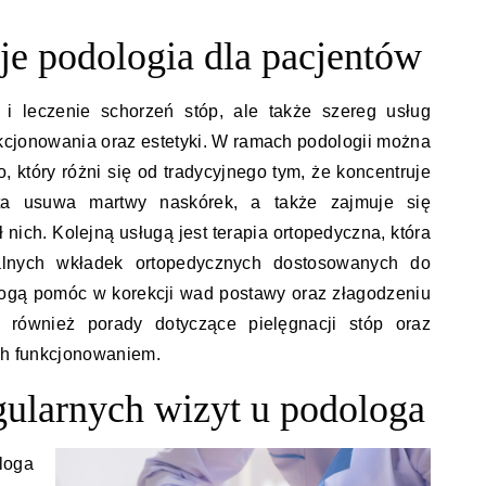
uje podologia dla pacjentów
 i leczenie schorzeń stóp, ale także szereg usług
kcjonowania oraz estetyki. W ramach podologii można
 który różni się od tradycyjnego tym, że koncentruje
sta usuwa martwy naskórek, a także zajmuje się
 nich. Kolejną usługą jest terapia ortopedyczna, która
alnych wkładek ortopedycznych dostosowanych do
mogą pomóc w korekcji wad postawy oraz złagodzeniu
 również porady dotyczące pielęgnacji stóp oraz
ich funkcjonowaniem.
egularnych wizyt u podologa
oga