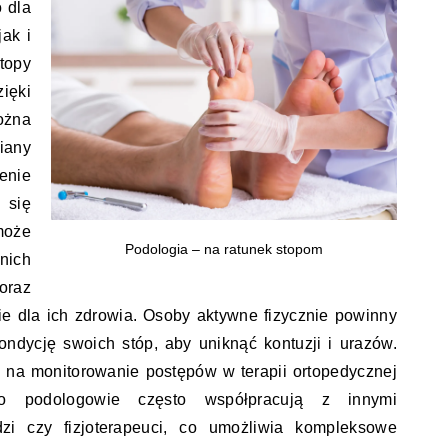
 dla
ak i
topy
ęki
ożna
iany
enie
 się
może
Podologia – na ratunek stopom
nich
oraz
e dla ich zdrowia. Osoby aktywne fizycznie powinny
ndycję swoich stóp, aby uniknąć kontuzji i urazów.
 na monitorowanie postępów w terapii ortopedycznej
owo podologowie często współpracują z innymi
edzi czy fizjoterapeuci, co umożliwia kompleksowe