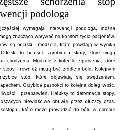
ęstsze schorzenia stóp
wencji podologa
jczęściej wymagają interwencji podologa, można
 mogą znacząco wpływać na komfort życia pacjentów.
ków są odciski i modzele, które powstają w wyniku
 Odciski to bolesne zgrubienia skóry, które mogą
s chodzenia. Modzele z kolei to zgrubienia, które
e stopy i również mogą być źródłem bólu. Kolejnym
zybice stóp, które objawiają się swędzeniem,
apachem. Grzybica paznokci to kolejna dolegliwość,
iwości i przebarwień. Haluksy to deformacja stopy,
noszących niewłaściwe obuwie przez dłuższy czas.
kostopiu, które może prowadzić do bólu w obrębie