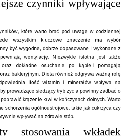
iejsze czynniki wpływające
zynników, które warto brać pod uwagę w codziennej
Przede wszystkim kluczowe znaczenie ma wybór
inny być wygodne, dobrze dopasowane i wykonane z
apewniają wentylację. Niezwykle istotna jest także
e oraz dokładne osuchanie po kąpieli pomagają
oraz bakteryjnym. Dieta również odgrywa ważną rolę
dpowiednia ilość witamin i minerałów wpływa na
oby prowadzące siedzący tryb życia powinny zadbać o
y poprawić krążenie krwi w kończynach dolnych. Warto
e schorzenia ogólnoustrojowe, takie jak cukrzyca czy
atywnie wpływać na zdrowie stóp.
ty stosowania wkładek