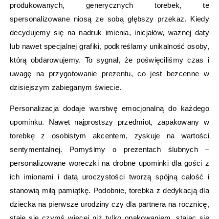
produkowanych, generycznych torebek, te
spersonalizowane niosą ze sobą głębszy przekaz. Kiedy
decydujemy się na nadruk imienia, inicjałów, ważnej daty
lub nawet specjalnej grafiki, podkreślamy unikalność osoby,
którą obdarowujemy. To sygnał, że poświęciliśmy czas i
uwagę na przygotowanie prezentu, co jest bezcenne w
dzisiejszym zabieganym świecie.
Personalizacja dodaje warstwę emocjonalną do każdego
upominku. Nawet najprostszy przedmiot, zapakowany w
torebkę z osobistym akcentem, zyskuje na wartości
sentymentalnej. Pomyślmy o prezentach ślubnych –
personalizowane woreczki na drobne upominki dla gości z
ich imionami i datą uroczystości tworzą spójną całość i
stanowią miłą pamiątkę. Podobnie, torebka z dedykacją dla
dziecka na pierwsze urodziny czy dla partnera na rocznicę,
staje się czymś więcej niż tylko opakowaniem, stając się