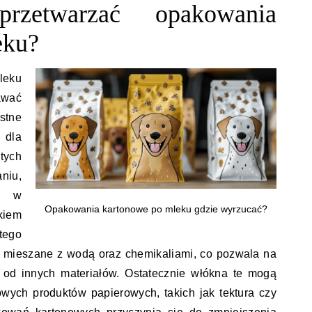
zetwarzać opakowania
eku?
leku
awać
stne
 dla
tych
niu,
iu w
Opakowania kartonowe po mleku gdzie wyrzucać?
kiem
tego
i mieszane z wodą oraz chemikaliami, co pozwala na
 od innych materiałów. Ostatecznie włókna te mogą
wych produktów papierowych, takich jak tektura czy