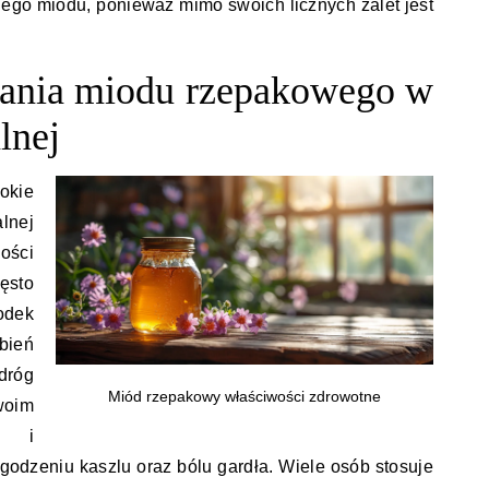
nego miodu, ponieważ mimo swoich licznych zalet jest
wania miodu rzepakowego w
lnej
okie
lnej
ości
sto
odek
bień
róg
Miód rzepakowy właściwości zdrowotne
oim
ym i
odzeniu kaszlu oraz bólu gardła. Wiele osób stosuje