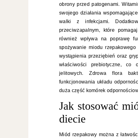
obrony przed patogenami. Witam
swojego działania wspomagająceg
walki z infekcjami. Dodatko
przeciwzapalnym, które pomaga
również wpływa na poprawę fun
spożywanie miodu rzepakowego m
wystąpienia przeziębień oraz gr
właściwości prebiotyczne, co 
jelitowych. Zdrowa flora bak
funkcjonowania układu odporności
duża część komórek odpornościo
Jak stosować mi
diecie
Miód rzepakowy można z łatwości