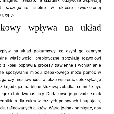
, magnez i żelazo. Te składniki odżywcze wspierają
t szczególnie istotne w okresie zwiększonej
i grypę.
akowy wpływa na układ
wpływ na układ pokarmowy, co czyni go cennym
alne właściwości prebiotyczne sprzyjają rozwojowi
 co z kolei poprawia procesy trawienne i wchłanianie
rne spożywanie miodu rzepakowego może pomóc w
aga czy niestrawność, a także wspierać detoksykację
eż łagodząco na błonę śluzową żołądka, co może być
łądka lub dwunastnicy. Dodatkowo jego słodki smak
ennikiem dla cukru w różnych potrawach i napojach,
cia rafinowanych cukrów. Warto jednak pamiętać, aby