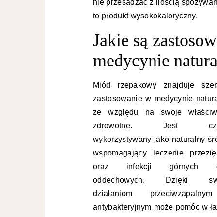
nie przesadzać z ilością spożywa
to produkt wysokokaloryczny.
Jakie są zastoso
medycynie natura
Miód rzepakowy znajduje szer
zastosowanie w medycynie natura
ze względu na swoje właściw
zdrowotne. Jest czę
wykorzystywany jako naturalny śr
wspomagający leczenie przezię
oraz infekcji górnych d
oddechowych. Dzięki sw
działaniom przeciwzapaln
antybakteryjnym może pomóc w łag