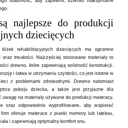
ego stabilność, aby zapewnić dziecku maksymalne
ego.
są najlepsze do produkcji
yjnych dziecięcych
 łóżek rehabilitacyjnych dziecięcych ma ogromne
i oraz trwałości. Najczęściej stosowane materiały to
ości drewno, które zapewniają solidność konstrukcji.
rozję i łatwa w utrzymaniu czystości, co jest istotne w
zieci z problemami zdrowotnymi. Drewno natomiast
ętrza pokoju dziecka, a także jest przyjazne dla
ć uwagę na materiały używane do produkcji materacy,
ne oraz odpowiednio wyprofilowane, aby wspierać
firm oferuje materace z pianki memory lub lateksu,
ciała i zapewniają optymalny komfort snu.