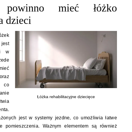
e powinno mieć łóżko
a dzieci
żek
jest
ci w
zede
mieć
oraz
, co
anie
Łóżka rehabilitacyjne dziecięce
twia
nta.
żonych jest w systemy jezdne, co umożliwia łatwe
ie pomieszczenia. Ważnym elementem są również