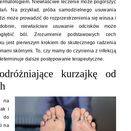
dermatologiem. Niewłaściwe leczenie może pogorszyć
łań. Na przykład, próba samodzielnego usuwania
zi może prowadzić do rozprzestrzenienia się wirusa i
dobnie, niewłaściwe usuwanie odcisków może
głębić ból. Zrozumienie podstawowych cech
sku jest pierwszym krokiem do skutecznego radzenia
mami skórnymi. To, czy mamy do czynienia z infekcją
 determinuje dalsze postępowanie terapeutyczne.
dróżniające kurzajkę od
ch
e na
ak i
i do
i na