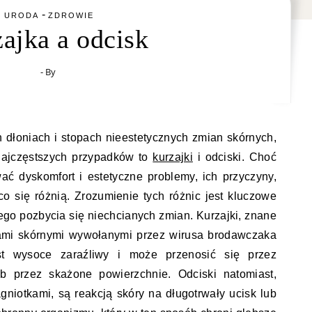
-
URODA
ZDROWIE
ajka a odcisk
- By
dłoniach i stopach nieestetycznych zmian skórnych,
najczęstszych przypadków to
kurzajki
i odciski. Choć
ć dyskomfort i estetyczne problemy, ich przyczyny,
o się różnią. Zrozumienie tych różnic jest kluczowe
ego pozbycia się niechcianych zmian. Kurzajki, znane
nami skórnymi wywołanymi przez wirusa brodawczaka
st wysoce zaraźliwy i może przenosić się przez
ub przez skażone powierzchnie. Odciski natomiast,
iotkami, są reakcją skóry na długotrwały ucisk lub