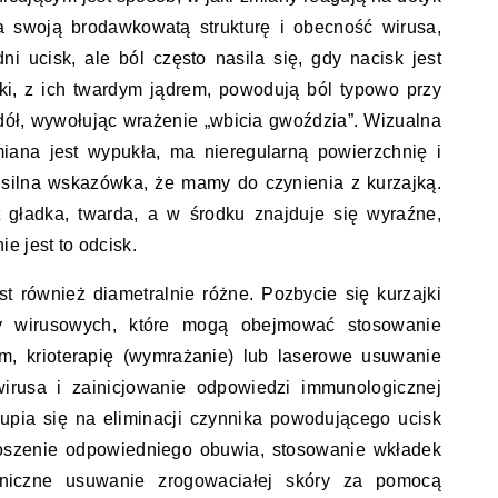
na swoją brodawkowatą strukturę i obecność wirusa,
 ucisk, ale ból często nasila się, gdy nacisk jest
ki, z ich twardym jądrem, powodują ból typowo przy
ół, wywołując wrażenie „wbicia gwoździa”. Wizualna
miana jest wypukła, ma nieregularną powierzchnię i
o silna wskazówka, że mamy do czynienia z kurzajką.
t gładka, twarda, a w środku znajduje się wyraźne,
e jest to odcisk.
t również diametralnie różne. Pozbycie się kurzajki
y wirusowych, które mogą obejmować stosowanie
m, krioterapię (wymrażanie) lub laserowe usuwanie
wirusa i zainicjowanie odpowiedzi immunologicznej
upia się na eliminacji czynnika powodującego ucisk
noszenie odpowiedniego obuwia, stosowanie wkładek
niczne usuwanie zrogowaciałej skóry za pomocą