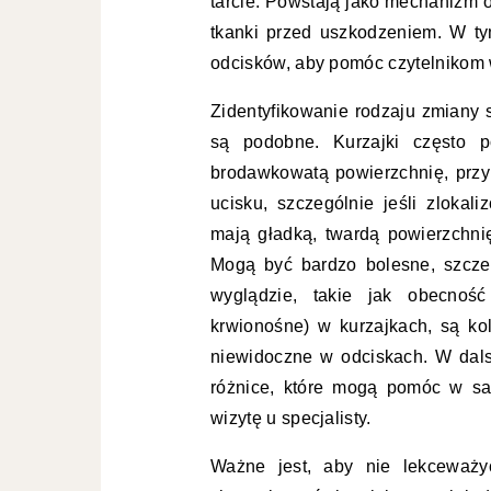
tarcie. Powstają jako mechanizm 
tkanki przed uszkodzeniem. W tym
odcisków, aby pomóc czytelnikom w
Zidentyfikowanie rodzaju zmiany
są podobne. Kurzajki często 
brodawkowatą powierzchnię, przy
ucisku, szczególnie jeśli zloka
mają gładką, twardą powierzchni
Mogą być bardzo bolesne, szcze
wyglądzie, takie jak obecność
krwionośne) w kurzajkach, są k
niewidoczne w odciskach. W dalsz
różnice, które mogą pomóc w sam
wizytę u specjalisty.
Ważne jest, aby nie lekceważy