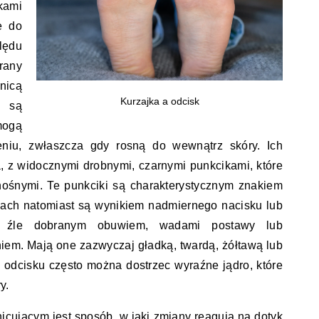
kami
e do
lędu
rany
nicą
Kurzajka a odcisk
i są
mogą
niu, zwłaszcza gdy rosną do wewnątrz skóry. Ich
a, z widocznymi drobnymi, czarnymi punkcikami, które
nośnymi. Te punkciki są charakterystycznym znakiem
pach natomiast są wynikiem nadmiernego nacisku lub
o źle dobranym obuwiem, wadami postawy lub
iem. Mają one zazwyczaj gładką, twardą, żółtawą lub
odcisku często można dostrzec wyraźne jądro, które
y.
icującym jest sposób, w jaki zmiany reagują na dotyk