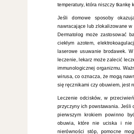
temperatury, która niszczy tkankę k
Jeśli domowe sposoby okazują 
nawracające lub zlokalizowane w 
Dermatolog może zastosować bar
ciekłym azotem, elektrokoagula
laserowe usuwanie brodawek. W 
leczenie, lekarz może zalecić le
immunologicznej organizmu. Ważne
wirusa, co oznacza, że mogą nawrac
się ręcznikami czy obuwiem, jest 
Leczenie odcisków, w przeciwieńs
przyczyny ich powstawania. Jeśli
pierwszym krokiem powinno by
obuwia, które nie uciska i ni
nierówności stóp, pomocne mogą