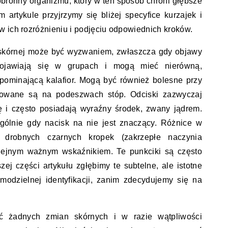
obronny organizmu, który w ten sposób chroni głębsze
 artykule przyjrzymy się bliżej specyfice kurzajek i
 ich rozróżnieniu i podjęciu odpowiednich kroków.
 skórnej może być wyzwaniem, zwłaszcza gdy objawy
pojawiają się w grupach i mogą mieć nierówną,
pominającą kalafior. Mogą być również bolesne przy
lizowane są na podeszwach stóp. Odciski zazwyczaj
ę i często posiadają wyraźny środek, zwany jądrem.
gólnie gdy nacisk na nie jest znaczący. Różnice w
 drobnych czarnych kropek (zakrzepłe naczynia
olejnym ważnym wskaźnikiem. Te punkciki są często
ej części artykułu zgłębimy te subtelne, ale istotne
odzielnej identyfikacji, zanim zdecydujemy się na
ć żadnych zmian skórnych i w razie wątpliwości