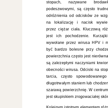
stopach, nazywane brodaw
podeszwowymi, są często trudn
odróżnienia od odcisków ze wzg
na lokalizację i nacisk wywie
przez ciężar ciała. Kluczową róż
jest ich pochodzenie. Kurzajk
wywołane przez wirusa HPV i 
być bardzo bolesne przy chodze
powierzchnia często jest nierówn
są zakrzepłymi naczyniami krwio
obecności wirusa. Odciski na sto
tarcia, często spowodowaneg
długotrwałym staniem lub chodzen
szarawą powierzchnię. W centrum 
jest skupiskiem zrogowaciałej skór
Kolejnym istotnym elementem różn