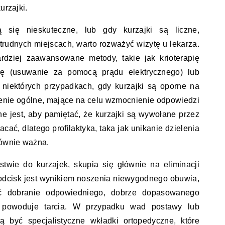
urzajki.
się nieskuteczne, lub gdy kurzajki są liczne,
trudnych miejscach, warto rozważyć wizytę u lekarza.
dziej zaawansowane metody, takie jak krioterapię
cję (usuwanie za pomocą prądu elektrycznego) lub
niektórych przypadkach, gdy kurzajki są oporne na
czenie ogólne, mające na celu wzmocnienie odpowiedzi
 jest, aby pamiętać, że kurzajki są wywołane przez
ać, dlatego profilaktyka, taka jak unikanie dzielenia
równie ważna.
twie do kurzajek, skupia się głównie na eliminacji
 odcisk jest wynikiem noszenia niewygodnego obuwia,
ć dobranie odpowiedniego, dobrze dopasowanego
e powoduje tarcia. W przypadku wad postawy lub
 być specjalistyczne wkładki ortopedyczne, które