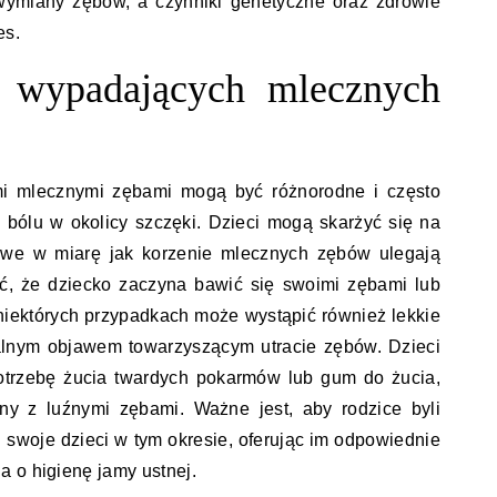
ymiany zębów, a czynniki genetyczne oraz zdrowie
es.
y wypadających mlecznych
i mlecznymi zębami mogą być różnorodne i często
 bólu w okolicy szczęki. Dzieci mogą skarżyć się na
żliwe w miarę jak korzenie mlecznych zębów ulegają
ć, że dziecko zaczyna bawić się swoimi zębami lub
niektórych przypadkach może wystąpić również lekkie
malnym objawem towarzyszącym utracie zębów. Dzieci
trzebę żucia twardych pokarmów lub gum do żucia,
ny z luźnymi zębami. Ważne jest, aby rodzice byli
 swoje dzieci w tym okresie, oferując im odpowiednie
 o higienę jamy ustnej.