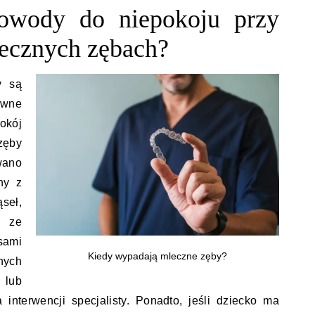
powody do niepokoju przy
ecznych zębach?
y są
ewne
okój
zęby
wano
ny z
seł,
 ze
ami
Kiedy wypadają mleczne zęby?
nych
 lub
interwencji specjalisty. Ponadto, jeśli dziecko ma