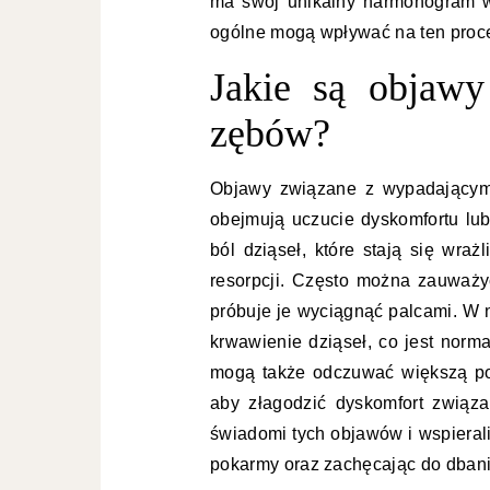
ma swój unikalny harmonogram w
ogólne mogą wpływać na ten proc
Jakie są objaw
zębów?
Objawy związane z wypadającym
obejmują uczucie dyskomfortu lub
ból dziąseł, które stają się wra
resorpcji. Często można zauważy
próbuje je wyciągnąć palcami. W 
krwawienie dziąseł, co jest nor
mogą także odczuwać większą po
aby złagodzić dyskomfort związa
świadomi tych objawów i wspierali
pokarmy oraz zachęcając do dbania