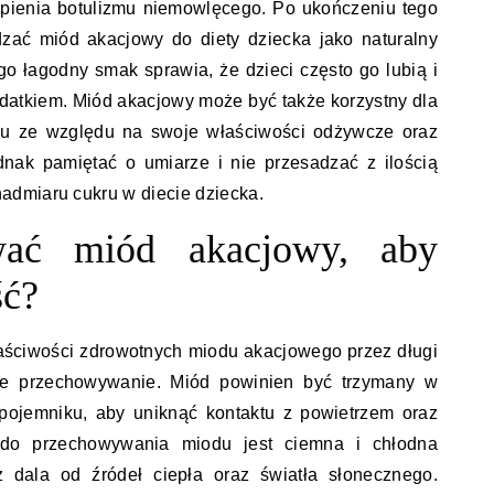
ąpienia botulizmu niemowlęcego. Po ukończeniu tego
ać miód akacjowy do diety dziecka jako naturalny
go łagodny smak sprawia, że dzieci często go lubią i
odatkiem. Miód akacjowy może być także korzystny dla
oju ze względu na swoje właściwości odżywcze oraz
dnak pamiętać o umiarze i nie przesadzać z ilością
dmiaru cukru w diecie dziecka.
wać miód akacjowy, aby
ść?
łaściwości zdrowotnych miodu akacjowego przez długi
we przechowywanie. Miód powinien być trzymany w
 pojemniku, aby uniknąć kontaktu z powietrzem oraz
 do przechowywania miodu jest ciemna i chłodna
z dala od źródeł ciepła oraz światła słonecznego.