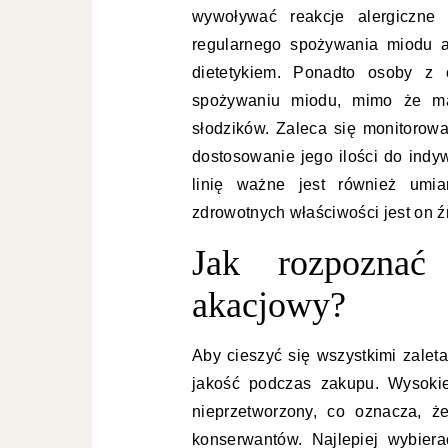
wywoływać reakcje alergiczne 
regularnego spożywania miodu a
dietetykiem. Ponadto osoby z 
spożywaniu miodu, mimo że ma 
słodzików. Zaleca się monitorow
dostosowanie jego ilości do indy
linię ważne jest również um
zdrowotnych właściwości jest on źr
Jak rozpoznać
akacjowy?
Aby cieszyć się wszystkimi zale
jakość podczas zakupu. Wysokie
nieprzetworzony, co oznacza, ż
konserwantów. Najlepiej wybier