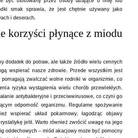
że być stosowany przez osoby dbające o linię lub
odki smak sprawia, że jest chętnie używany jako
wach i deserach.
ne korzyści płynące z miodu
ny dodatek do potraw, ale także źródło wielu cennych
ogą wspierać nasze zdrowie. Przede wszystkim jest
e pomagają zwalczać wolne rodniki w organizmie, co
enia ryzyka wystąpienia wielu chorób przewlekłych.
anie antybakteryjne i przeciwwirusowe, co czyni go
ącym odporność organizmu. Regularne spożywanie
ież wspierać układ pokarmowy, łagodząc objawy
rystaltykę jelit. Warto również zwrócić uwagę na jego
 dróg oddechowych – miód akacjowy może być pomocny