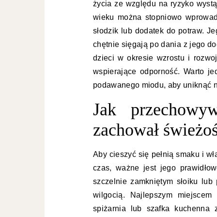
życia ze względu na ryzyko wyst
wieku można stopniowo wprowadz
słodzik lub dodatek do potraw. Je
chętnie sięgają po dania z jego d
dzieci w okresie wzrostu i rozw
wspierające odporność. Warto je
podawanego miodu, aby uniknąć na
Jak przechowy
zachował świeżo
Aby cieszyć się pełnią smaku i w
czas, ważne jest jego prawidło
szczelnie zamkniętym słoiku lub
wilgocią. Najlepszym miejscem
spiżarnia lub szafka kuchenna 