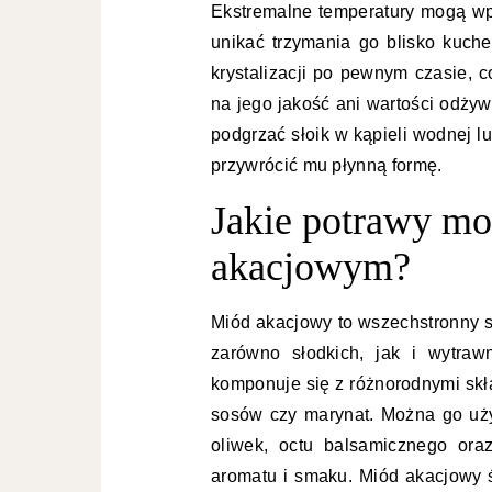
Ekstremalne temperatury mogą wp
unikać trzymania go blisko kuch
krystalizacji po pewnym czasie, 
na jego jakość ani wartości odżyw
podgrzać słoik w kąpieli wodnej l
przywrócić mu płynną formę.
Jakie potrawy m
akacjowym?
Miód akacjowy to wszechstronny s
zarówno słodkich, jak i wytraw
komponuje się z różnorodnymi skł
sosów czy marynat. Można go uż
oliwek, octu balsamicznego ora
aromatu i smaku. Miód akacjowy ś