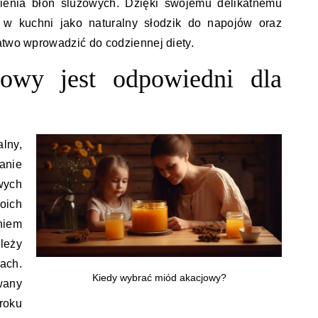
ienia błon śluzowych. Dzięki swojemu delikatnemu
 w kuchni jako naturalny słodzik do napojów oraz
atwo wprowadzić do codziennej diety.
owy jest odpowiedni dla
lny,
anie
wych
oich
niem
leży
ach.
Kiedy wybrać miód akacjowy?
wany
roku