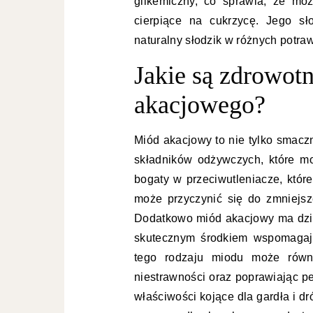
glikemiczny, co sprawia, że mo
cierpiące na cukrzycę. Jego sł
naturalny słodzik w różnych potra
Jakie są zdrowot
akacjowego?
Miód akacjowy to nie tylko smacz
składników odżywczych, które m
bogaty w przeciwutleniacze, któr
może przyczynić się do zmniejsz
Dodatkowo miód akacjowy ma dział
skutecznym środkiem wspomagaj
tego rodzaju miodu może równ
niestrawności oraz poprawiając pe
właściwości kojące dla gardła i