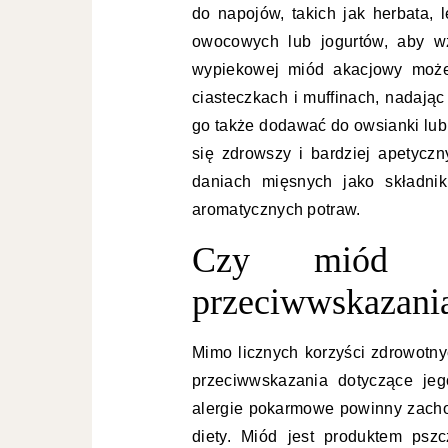
do napojów, takich jak herbata, 
owocowych lub jogurtów, aby w
wypiekowej miód akacjowy może
ciasteczkach i muffinach, nadają
go także dodawać do owsianki lub
się zdrowszy i bardziej apetyc
daniach mięsnych jako składni
aromatycznych potraw.
Czy miód a
przeciwwskazani
Mimo licznych korzyści zdrowotn
przeciwwskazania dotyczące jeg
alergie pokarmowe powinny zach
diety. Miód jest produktem psz