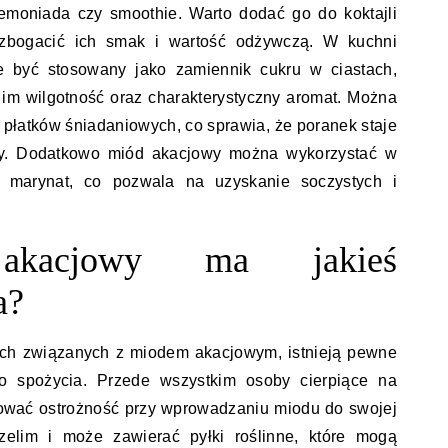
lemoniada czy smoothie. Warto dodać go do koktajli
zbogacić ich smak i wartość odżywczą. W kuchni
 być stosowany jako zamiennik cukru w ciastach,
c im wilgotność oraz charakterystyczny aromat. Można
 płatków śniadaniowych, co sprawia, że poranek staje
zny. Dodatkowo miód akacjowy można wykorzystać w
k marynat, co pozwala na uzyskanie soczystych i
kacjowy ma jakieś
a?
ych związanych z miodem akacjowym, istnieją pewne
o spożycia. Przede wszystkim osoby cierpiące na
ować ostrożność przy wprowadzaniu miodu do swojej
czelim i może zawierać pyłki roślinne, które mogą