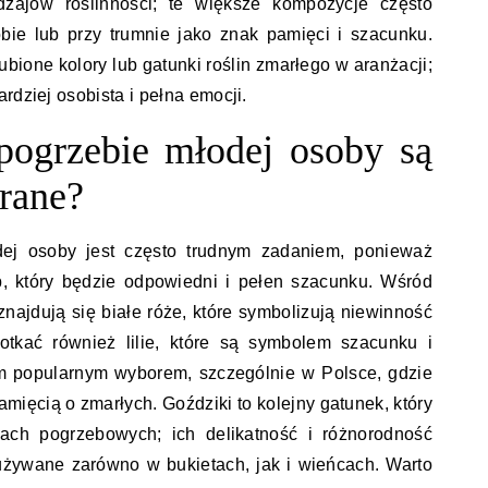
zajów roślinności; te większe kompozycje często
bie lub przy trumnie jako znak pamięci i szacunku.
bione kolory lub gatunki roślin zmarłego w aranżacji;
rdziej osobista i pełna emocji.
pogrzebie młodej osoby są
erane?
ej osoby jest często trudnym zadaniem, ponieważ
, który będzie odpowiedni i pełen szacunku. Wśród
najdują się białe róże, które symbolizują niewinność
otkać również lilie, które są symbolem szacunku i
m popularnym wyborem, szczególnie w Polsce, gdzie
mięcią o zmarłych. Goździki to kolejny gatunek, który
ach pogrzebowych; ich delikatność i różnorodność
używane zarówno w bukietach, jak i wieńcach. Warto