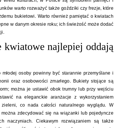
w wielu kulturach; w Polsce są symbolem pamięci i
unków warto rozważyć także goździki czy frezje, które
każdemu bukietowi. Warto również pamiętać o kwiatach
ępne w danym okresie roku; ich świeżość może dodać
i.
 kwiatowe najlepiej oddają
 młodej osoby powinny być starannie przemyślane i
onii oraz osobowości zmarłego. Bukiety stojące są
form; można je ustawić obok trumny lub przy wejściu
stawić na eleganckie aranżacje z wykorzystaniem
zieleni, co nada całości naturalnego wyglądu. W
i można zdecydować się na wiązanki lub pojedyncze
ch naczyniach. Ciekawym rozwiązaniem są także