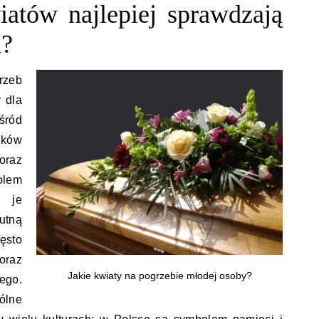
iatów najlepiej sprawdzają
h?
rzeb
 dla
śród
nków
oraz
olem
i je
utną
ęsto
oraz
Jakie kwiaty na pogrzebie młodej osoby?
go.
ólne