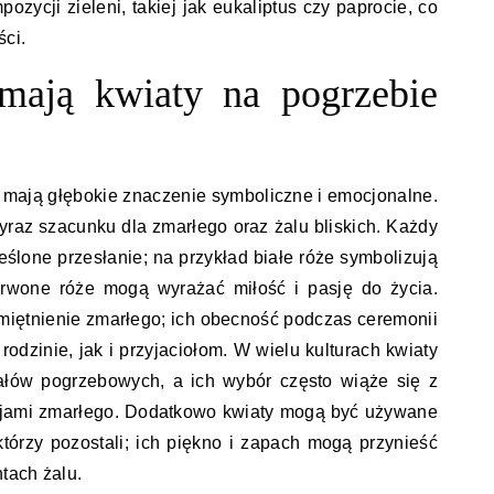
zycji zieleni, takiej jak eukaliptus czy paprocie, co
ści.
 mają kwiaty na pogrzebie
 mają głębokie znaczenie symboliczne i emocjonalne.
raz szacunku dla zmarłego oraz żalu bliskich. Każdy
eślone przesłanie; na przykład białe róże symbolizują
erwone róże mogą wyrażać miłość i pasję do życia.
iętnienie zmarłego; ich obecność podczas ceremonii
odzinie, jak i przyjaciołom. W wielu kulturach kwiaty
ałów pogrzebowych, a ich wybór często wiąże się z
ncjami zmarłego. Dodatkowo kwiaty mogą być używane
którzy pozostali; ich piękno i zapach mogą przynieść
tach żalu.