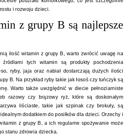
procesie podziału komórkowego, co jest szczególnie
stu i rozwoju dzieci.
amin z grupy B są najlepsze
ią ilość witamin z grupy B, warto zwrócić uwagę na
i źródłami tych witamin są produkty pochodzenia
so, ryby, jaja oraz nabiał dostarczają dużych ilości
upy B. Na przykład ryby takie jak łosoś czy tuńczyk są
nę. Warto także uwzględnić w diecie pełnoziarniste
leb razowy czy brązowy ryż, które są doskonałym
arzywa liściaste, takie jak szpinak czy brokuły, są
 idealnym dodatkiem do posiłków dla dzieci. Orzechy i
witamin z grupy B, a ich regularne spożywanie może
go stanu zdrowia dziecka.