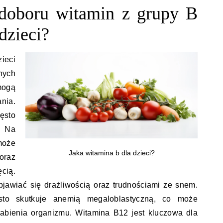
edoboru witamin z grupy B
dzieci?
ieci
ych
mogą
nia.
ęsto
. Na
może
Jaka witamina b dla dzieci?
oraz
cią.
jawiać się drażliwością oraz trudnościami ze snem.
sto skutkuje anemią megaloblastyczną, co może
abienia organizmu. Witamina B12 jest kluczowa dla