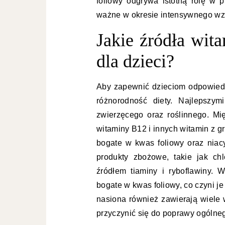
foliowy odgrywa istotną rolę w 
ważne w okresie intensywnego wzro
Jakie źródła wit
dla dzieci?
Aby zapewnić dzieciom odpowiedn
różnorodność diety. Najlepszym
zwierzęcego oraz roślinnego. Mię
witaminy B12 i innych witamin z gr
bogate w kwas foliowy oraz niacy
produkty zbożowe, takie jak ch
źródłem tiaminy i ryboflawiny. W
bogate w kwas foliowy, co czyni je
nasiona również zawierają wiele 
przyczynić się do poprawy ogólne