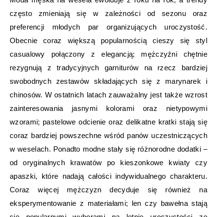
często zmieniają się w zależności od sezonu oraz
preferencji młodych par organizujących uroczystość.
Obecnie coraz większą popularnością cieszy się styl
casualowy połączony z elegancją; mężczyźni chętnie
rezygnują z tradycyjnych garniturów na rzecz bardziej
swobodnych zestawów składających się z marynarek i
chinosów. W ostatnich latach zauważalny jest także wzrost
zainteresowania jasnymi kolorami oraz nietypowymi
wzorami; pastelowe odcienie oraz delikatne kratki stają się
coraz bardziej powszechne wśród panów uczestniczących
w weselach. Ponadto modne stały się różnorodne dodatki –
od oryginalnych krawatów po kieszonkowe kwiaty czy
apaszki, które nadają całości indywidualnego charakteru.
Coraz więcej mężczyzn decyduje się również na
eksperymentowanie z materiałami; len czy bawełna stają
się popularnymi wyborami na letnie uroczystości ze