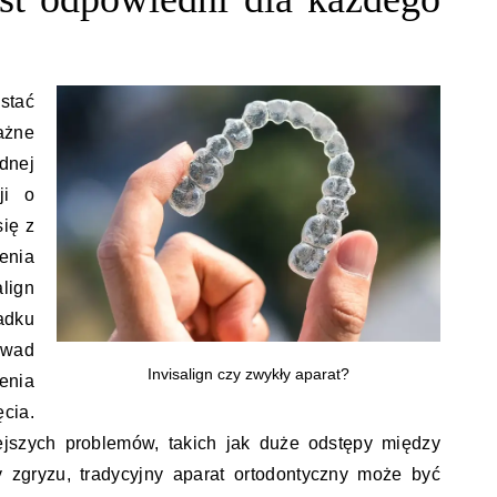
stać
ażne
dnej
ji o
się z
enia
lign
adku
 wad
Invisalign czy zwykły aparat?
enia
cia.
jszych problemów, takich jak duże odstępy między
zgryzu, tradycyjny aparat ortodontyczny może być