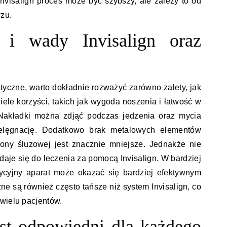
nvisalign proces może być szybszy, ale zależy to od
zu.
y i wady Invisalign oraz
tyczne, warto dokładnie rozważyć zarówno zalety, jak
iele korzyści, takich jak wygoda noszenia i łatwość w
 Nakładki można zdjąć podczas jedzenia oraz mycia
ielęgnację. Dodatkowo brak metalowych elementów
łony śluzowej jest znacznie mniejsze. Jednakże nie
aje się do leczenia za pomocą Invisalign. W bardziej
ycyjny aparat może okazać się bardziej efektywnym
ne są również często tańsze niż system Invisalign, co
wielu pacjentów.
est odpowiedni dla każdego