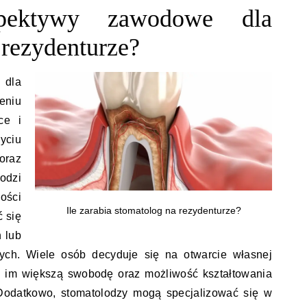
spektywy zawodowe dla
rezydenturze?
dla
niu
ce i
ciu
oraz
odzi
ości
Ile zarabia stomatolog na rezydenturze?
 się
 lub
nych. Wiele osób decyduje się na otwarcie własnej
je im większą swobodę oraz możliwość kształtowania
odatkowo, stomatolodzy mogą specjalizować się w