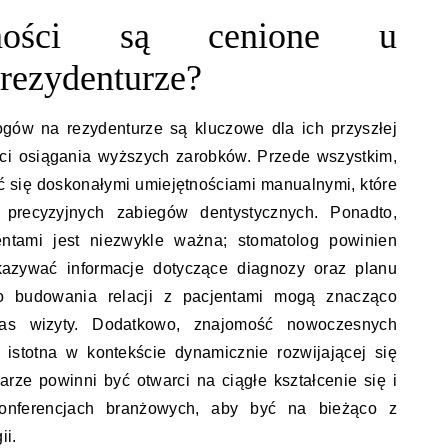
tności są cenione u
rezydenturze?
ogów na rezydenturze są kluczowe dla ich przyszłej
ci osiągania wyższych zarobków. Przede wszystkim,
 się doskonałymi umiejętnościami manualnymi, które
recyzyjnych zabiegów dentystycznych. Ponadto,
entami jest niezwykle ważna; stomatolog powinien
ekazywać informacje dotyczące diagnozy oraz planu
do budowania relacji z pacjentami mogą znacząco
as wizyty. Dodatkowo, znajomość nowoczesnych
t istotna w kontekście dynamicznie rozwijającej się
karze powinni być otwarci na ciągłe kształcenie się i
onferencjach branżowych, aby być na bieżąco z
ii.