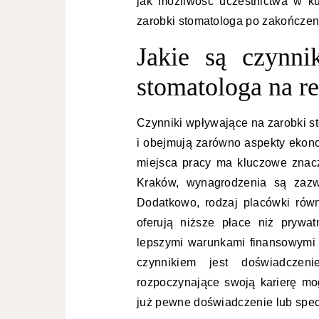
jak możliwość uczestnictwa w k
zarobki stomatologa po zakończeni
Jakie są czynni
stomatologa na r
Czynniki wpływające na zarobki s
i obejmują zarówno aspekty ekonom
miejsca pracy ma kluczowe znac
Kraków, wynagrodzenia są zazw
Dodatkowo, rodzaj placówki równi
oferują niższe płace niż prywat
lepszymi warunkami finansowymi
czynnikiem jest doświadczen
rozpoczynające swoją karierę mo
już pewne doświadczenie lub specj