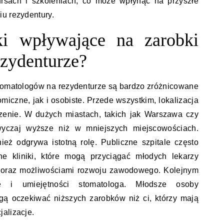
ursach i szkoleniach, co może wpłynąć na przyszłe
u rezydentury.
ki wpływające na zarobki
ezydenturze?
tomatologów na rezydenturze są bardzo zróżnicowane
iczne, jak i osobiste. Przede wszystkim, lokalizacja
zenie. W dużych miastach, takich jak Warszawa czy
yczaj wyższe niż w mniejszych miejscowościach.
eż odgrywa istotną rolę. Publiczne szpitale często
ne kliniki, które mogą przyciągać młodych lekarzy
 oraz możliwościami rozwoju zawodowego. Kolejnym
ie i umiejętności stomatologa. Młodsze osoby
gą oczekiwać niższych zarobków niż ci, którzy mają
alizacje.