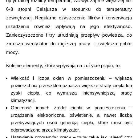
optymalnej różnicy temperatur, zazwyczaj nie większej niż
6-8 stopni Celsjusza w stosunku do temperatury
zewnętrznej. Regularne czyszczenie filtrów i konserwacja
urządzenia również wpływają na jego efektywność.
Zanieczyszczone filtry utrudniają przepływ powietrza, co
zmusza wentylator do cięższej pracy i zwiększa pobór
mocy.
Kolejne elementy, które wpływają na zużycie prądu, to:
Wielkość i liczba okien w pomieszczeniu – większa
powierzchnia przeszkleń oznacza większe straty ciepła lub
zyski ciepła, co wymusza intensywniejszą pracę
klimatyzacji.
Obecność innych źródeł ciepła w pomieszczeniu –
urządzenia elektroniczne, oświetlenie, a nawet liczba
przebywających osób generują ciepło, które musi być
odprowadzone przez klimatyzator.
Ustawienia programów pracy – tryby takie jak „sleep” czy