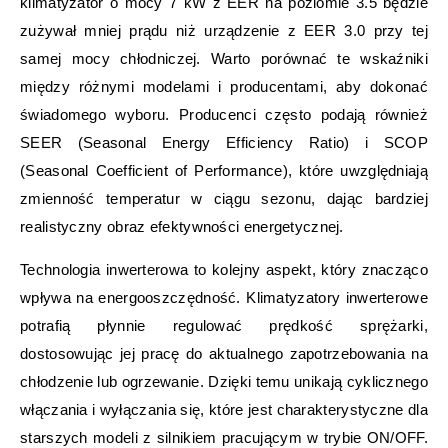
klimatyzator o mocy 7 kW z EER na poziomie 3.5 będzie
zużywał mniej prądu niż urządzenie z EER 3.0 przy tej
samej mocy chłodniczej. Warto porównać te wskaźniki
między różnymi modelami i producentami, aby dokonać
świadomego wyboru. Producenci często podają również
SEER (Seasonal Energy Efficiency Ratio) i SCOP
(Seasonal Coefficient of Performance), które uwzględniają
zmienność temperatur w ciągu sezonu, dając bardziej
realistyczny obraz efektywności energetycznej.
Technologia inwerterowa to kolejny aspekt, który znacząco
wpływa na energooszczędność. Klimatyzatory inwerterowe
potrafią płynnie regulować prędkość sprężarki,
dostosowując jej pracę do aktualnego zapotrzebowania na
chłodzenie lub ogrzewanie. Dzięki temu unikają cyklicznego
włączania i wyłączania się, które jest charakterystyczne dla
starszych modeli z silnikiem pracującym w trybie ON/OFF.