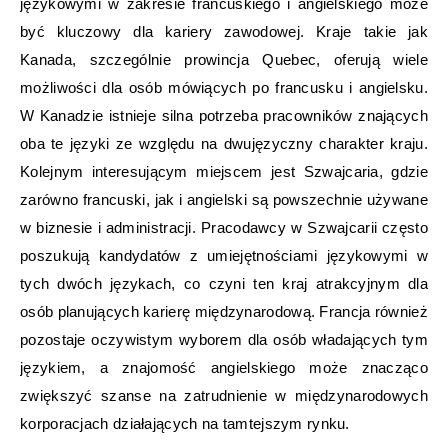
językowymi w zakresie francuskiego i angielskiego może
być kluczowy dla kariery zawodowej. Kraje takie jak
Kanada, szczególnie prowincja Quebec, oferują wiele
możliwości dla osób mówiących po francusku i angielsku.
W Kanadzie istnieje silna potrzeba pracowników znających
oba te języki ze względu na dwujęzyczny charakter kraju.
Kolejnym interesującym miejscem jest Szwajcaria, gdzie
zarówno francuski, jak i angielski są powszechnie używane
w biznesie i administracji. Pracodawcy w Szwajcarii często
poszukują kandydatów z umiejętnościami językowymi w
tych dwóch językach, co czyni ten kraj atrakcyjnym dla
osób planujących karierę międzynarodową. Francja również
pozostaje oczywistym wyborem dla osób władających tym
językiem, a znajomość angielskiego może znacząco
zwiększyć szanse na zatrudnienie w międzynarodowych
korporacjach działających na tamtejszym rynku.