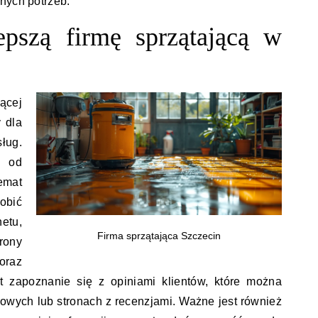
nych potrzeb.
epszą firmę sprzątającą w
ącej
 dla
ług.
ć od
emat
obić
etu,
Firma sprzątająca Szczecin
rony
oraz
t zapoznanie się z opiniami klientów, które można
iowych lub stronach z recenzjami. Ważne jest również