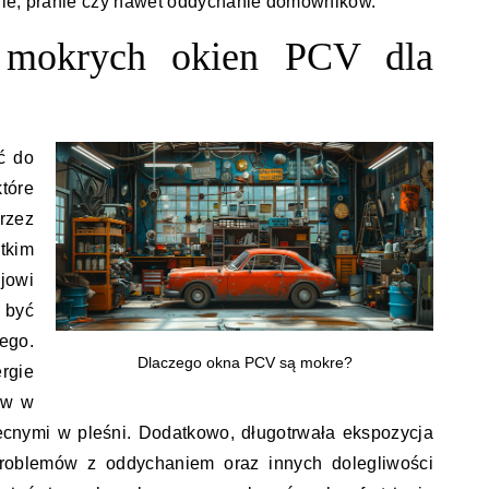
nie, pranie czy nawet oddychanie domowników.
i mokrych okien PCV dla
ć do
tóre
rzez
tkim
jowi
 być
ego.
Dlaczego okna PCV są mokre?
rgie
ów w
ecnymi w pleśni. Dodatkowo, długotrwała ekspozycja
roblemów z oddychaniem oraz innych dolegliwości