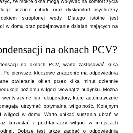
ażyć, że mokre okna mogą wpływać na komfort życia
jąc uczucie chłodu oraz dyskomfort psychiczny
dokiem skroplonej wody. Dlatego istotne jest
ści w domu oraz podejmowanie działań mających na
ondensacji na oknach PCV?
densacji na oknach PCV, warto zastosować kilka
ań. Po pierwsze, kluczowe znaczenie ma odpowiednia
rne otwieranie okien przez kilka minut dziennie
 redukcję poziomu wilgoci wewnątrz budynku. Można
wentylacyjne lub rekuperatory, które automatycznie
pomagają utrzymać optymalną wilgotność. Kolejnym
deł wilgoci w domu. Warto unikać suszenia ubrań w
az korzystać z pochłaniaczy wilgoci w miejscach
odnej. Dobrze jest także zadbać o odpowiednią