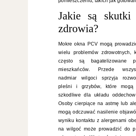
pomieszczeniu, takich jak gotowa
Jakie są skutk
zdrowia?
Mokre okna PCV mogą prowadzi
wielu problemów zdrowotnych, k
często są bagatelizowane p
mieszkańców. Przede wszys
nadmiar wilgoci sprzyja rozwo
pleśni i grzybów, które mogą
szkodliwe dla układu oddechow
Osoby cierpiące na astmę lub ale
mogą odczuwać nasilenie objaw
wyniku kontaktu z alergenami ob
na wilgoć może prowadzić do p