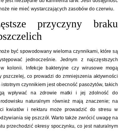
re jest niezbędne do karmienia larw. Jeśli dostępność
może nie mieć wystarczających zasobów do czerwiu.
ęstsze przyczyny braku
pszczelich
 może być spowodowany wieloma czynnikami, które są
tępować jednocześnie. Jednym z najczęstszych
 kolonii. Infekcje bakteryjne czy wirusowe mogą
ny pszczelej, co prowadzi do zmniejszenia aktywności
m istotnym czynnikiem jest obecność pasożytów, takich
mogą wpływać na zdrowie matki i jej zdolność do
środowisku naturalnym również mają znaczenie; na
ści kwiatów i nektaru może prowadzić do stresu w
 odżywiania się pszczół. Warto także zwrócić uwagę na
stu przechodzić okresy spoczynku, co jest naturalnym