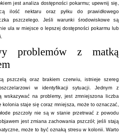
okiem jest analiza dostępności pokarmu; upewnij się,
ącą ilość nektaru oraz pyłku do prawidłowego
eczka pszczelego. Jeśli warunki środowiskowe są
enie ula w miejsce o lepszej dostępności pokarmu lub
.
awy problemów z matką
iem
 pszczelą oraz brakiem czerwiu, istnieje szereg
czelarzowi w identyfikacji sytuacji. Jednym z
ą wskazywać na problemy, jest zmniejszona liczba
e kolonia staje się coraz mniejsza, może to oznaczać,
młode pszczoły nie są w stanie przetrwać z powodu
bjawem jest zmiana zachowania pszczół; jeśli stają
patyczne, może to być oznaką stresu w kolonii. Warto