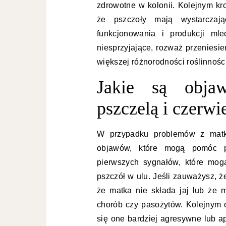
zdrowotne w kolonii. Kolejnym kr
że pszczoły mają wystarczaj
funkcjonowania i produkcji ml
niesprzyjające, rozważ przeniesi
większej różnorodności roślinności
Jakie są obj
pszczelą i czerw
W przypadku problemów z matką
objawów, które mogą pomóc psz
pierwszych sygnałów, które mog
pszczół w ulu. Jeśli zauważysz, ż
że matka nie składa jaj lub że 
chorób czy pasożytów. Kolejnym o
się one bardziej agresywne lub a