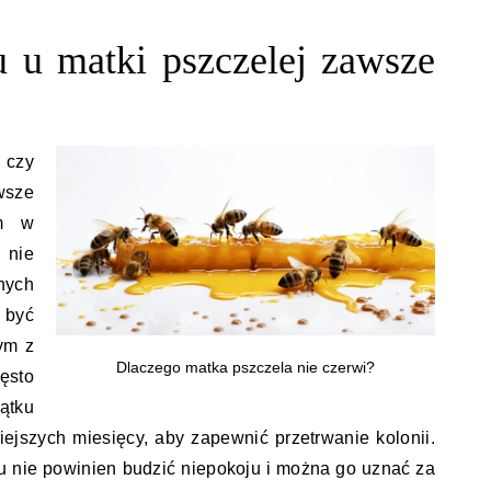
 u matki pszczelej zawsze
 czy
wsze
em w
 nie
nych
 być
ym z
Dlaczego matka pszczela nie czerwi?
ęsto
ątku
ejszych miesięcy, aby zapewnić przetrwanie kolonii.
u nie powinien budzić niepokoju i można go uznać za