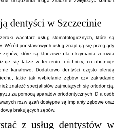
esne urządzenia mogą znacznie zwiększyć komfort
ują dentyści w Szczecinie
zeroki wachlarz usług stomatologicznych, które są
w. Wśród podstawowych usług znajdują się przeglądy
e zębów, które są kluczowe dla utrzymania zdrowia
lizuje się także w leczeniu próchnicy, co obejmuje
zenie kanałowe. Dodatkowo dentyści często oferują
iechu, takie jak wybielanie zębów czy zakładanie
ież znaleźć specjalistów zajmujących się ortodoncją,
gryzu za pomocą aparatów ortodontycznych. Dla osób
wanych rozwiązań dostępne są implanty zębowe oraz
budowę brakujących zębów.
stać z usług dentystów w