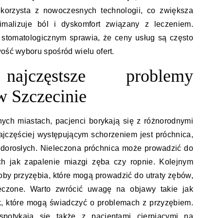
 korzysta z nowoczesnych technologii, co zwiększa
malizuje ból i dyskomfort związany z leczeniem.
stomatologicznym sprawia, że ceny usług są często
wość wyboru spośród wielu ofert.
jczęstsze problemy
w Szczecinie
ych miastach, pacjenci borykają się z różnorodnymi
jczęściej występującym schorzeniem jest próchnica,
 i dorosłych. Nieleczona próchnica może prowadzić do
ich jak zapalenie miazgi zęba czy ropnie. Kolejnym
y przyzębia, które mogą prowadzić do utraty zębów,
leczone. Warto zwrócić uwagę na objawy takie jak
k, które mogą świadczyć o problemach z przyzębiem.
spotykają się także z pacjentami cierpiącymi na