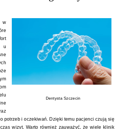
w w
óre
ort
y u
sne
ych
oże
ym
gom
elu
Dentysta Szczecin
lne
az
o potrzeb i oczekiwań. Dzięki temu pacjenci czują się
czas wizyt. Warto również zauważyć, że wiele klinik