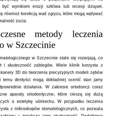
yć wynikiem erozji szkliwa lub recesji dziąseł.
ię również korekcją wad zgryzu, które mogą wpływać
nalność żucia.
czesne metody leczenia
o w Szczecinie
atologicznego w Szczecinie stale się rozwijają, co
t i skuteczność zabiegów. Wiele klinik korzysta z
k skanery 3D do tworzenia precyzyjnych modeli zębów
ki temu dentyści mogą dokładniej ocenić stan jamy
dpowiednie działania. W zakresie ortodoncji coraz
zne aparaty ortodontyczne, które cieszą się dużą
ących o estetykę uśmiechu. W przypadku leczenia
zysta z mikroskopów stomatologicznych, co pozwala
 zabiegu i zwiększa jego skuteczność. Dodatkowo