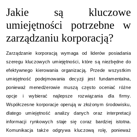
Jakie są kluczowe
umiejętności potrzebne w
zarządzaniu korporacją?
Zarządzanie korporacją wymaga od liderów posiadania
szeregu kluczowych umiejętności, które są niezbędne do
efektywnego kierowania organizacją. Przede wszystkim
umiejętność podejmowania decyzji jest fundamentalna,
ponieważ menedżerowie muszą często oceniać różne
opcje i wybierać najlepsze rozwiązania dla firmy.
Współczesne korporacje operują w złożonym środowisku,
dlatego umiejętność analizy danych oraz interpretacji
informacji rynkowych staje się coraz bardziej istotna.
Komunikacja także odgrywa kluczową rolę, ponieważ