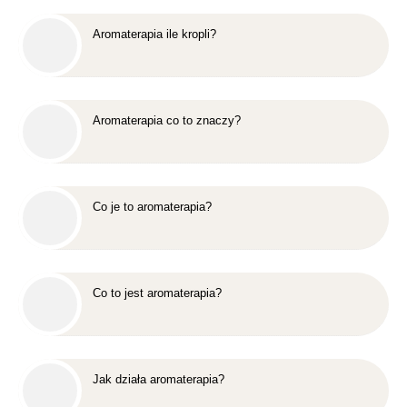
Aromaterapia ile kropli?
Aromaterapia co to znaczy?
Co je to aromaterapia?
Co to jest aromaterapia?
Jak działa aromaterapia?