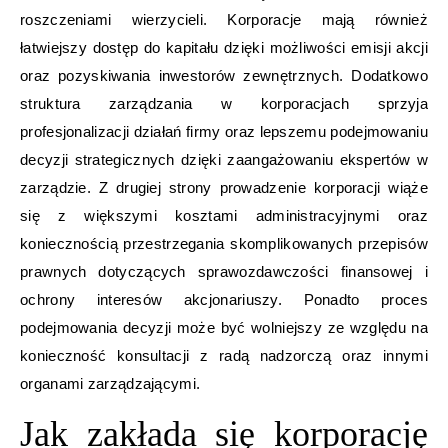
roszczeniami wierzycieli. Korporacje mają również
łatwiejszy dostęp do kapitału dzięki możliwości emisji akcji
oraz pozyskiwania inwestorów zewnętrznych. Dodatkowo
struktura zarządzania w korporacjach sprzyja
profesjonalizacji działań firmy oraz lepszemu podejmowaniu
decyzji strategicznych dzięki zaangażowaniu ekspertów w
zarządzie. Z drugiej strony prowadzenie korporacji wiąże
się z większymi kosztami administracyjnymi oraz
koniecznością przestrzegania skomplikowanych przepisów
prawnych dotyczących sprawozdawczości finansowej i
ochrony interesów akcjonariuszy. Ponadto proces
podejmowania decyzji może być wolniejszy ze względu na
konieczność konsultacji z radą nadzorczą oraz innymi
organami zarządzającymi.
Jak zakłada się korporację