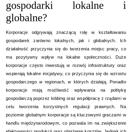
gospodarki lokalne i
globalne?
Korporacje odgrywają znaczącą rolę w kształtowaniu
gospodarek zarówno lokalnych, jak i globalnych. Ich
działalność przyczynia się do tworzenia miejsc pracy, co
ma pozytywny wpływ na lokalne społeczności. Duże
korporacje często inwestują w rozwój infrastruktury oraz
wspierają lokalne inicjatywy, co przyczynia się do wzrostu
gospodarczego w regionach, w których działają. Ponadto
korporacje mają możliwość wpływania na politykę
gospodarczą poprzez lobbing oraz współpracę z rządami w
celu tworzenia korzystnych regulacji prawnych. Na
poziomie globalnym korporacje są kluczowymi graczami w
handlu międzynarodowym, co pozwala im na zwiększenie
efektywności produkcji oraz obniżenie kosztów. Jednak ich