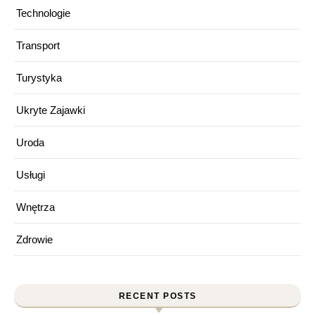
Technologie
Transport
Turystyka
Ukryte Zajawki
Uroda
Usługi
Wnętrza
Zdrowie
RECENT POSTS