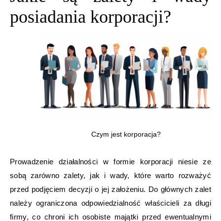
posiadania korporacji?
Czym jest korporacja?
Prowadzenie działalności w formie korporacji niesie ze
sobą zarówno zalety, jak i wady, które warto rozważyć
przed podjęciem decyzji o jej założeniu. Do głównych zalet
należy ograniczona odpowiedzialność właścicieli za długi
firmy, co chroni ich osobiste majątki przed ewentualnymi