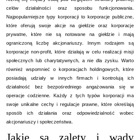
celów działalności oraz sposobu funkcjonowania.
Najpopularniejsze typy korporacji to korporacje publiczne,
które oferują swoje akcje na giełdzie oraz korporacje
prywatne, które nie są notowane na giełdzie i mają
ograniczoną liczbę akcjonariuszy. Innym rodzajem są
korporacje non-profit, które działają w celu realizacji misji
społecznych lub charytatywnych, a nie dla zysku. Warto
również wspomnieć o korporacjach holdingowych, które
posiadają udziały w innych firmach i kontrolują ich
działalność bez bezpośredniego angażowania się w
operacje codzienne. Każdy z tych typów korporacji ma
swoje unikalne cechy i regulacje prawne, które określają
sposób ich działania oraz odpowiedzialność wobec
akcjonariuszy i społeczeństwa.
Jakie są zalety i wady