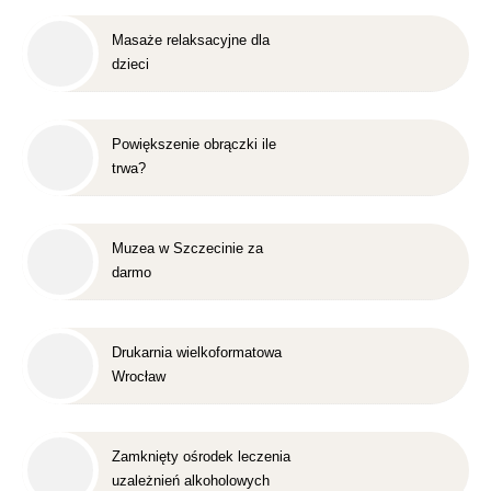
Masaże relaksacyjne dla
dzieci
Powiększenie obrączki ile
trwa?
Muzea w Szczecinie za
darmo
Drukarnia wielkoformatowa
Wrocław
Zamknięty ośrodek leczenia
uzależnień alkoholowych