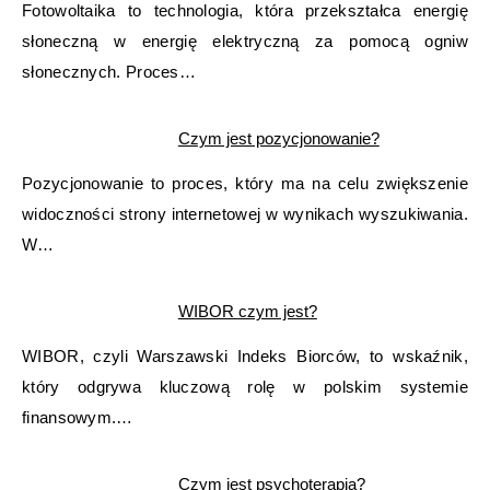
Fotowoltaika to technologia, która przekształca energię
słoneczną w energię elektryczną za pomocą ogniw
słonecznych. Proces…
Czym jest pozycjonowanie?
Pozycjonowanie to proces, który ma na celu zwiększenie
widoczności strony internetowej w wynikach wyszukiwania.
W…
WIBOR czym jest?
WIBOR, czyli Warszawski Indeks Biorców, to wskaźnik,
który odgrywa kluczową rolę w polskim systemie
finansowym.…
Czym jest psychoterapia?