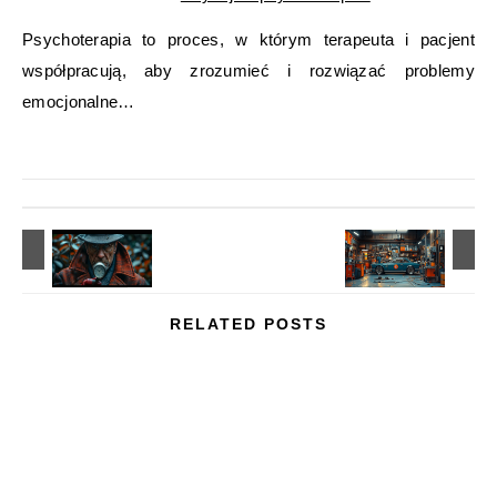
Psychoterapia to proces, w którym terapeuta i pacjent
współpracują, aby zrozumieć i rozwiązać problemy
emocjonalne…
RELATED POSTS