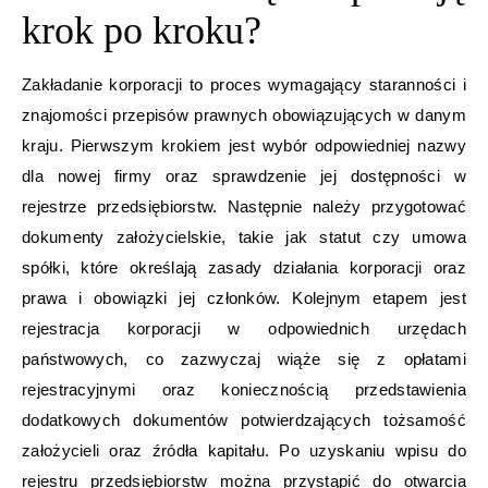
krok po kroku?
Zakładanie korporacji to proces wymagający staranności i
znajomości przepisów prawnych obowiązujących w danym
kraju. Pierwszym krokiem jest wybór odpowiedniej nazwy
dla nowej firmy oraz sprawdzenie jej dostępności w
rejestrze przedsiębiorstw. Następnie należy przygotować
dokumenty założycielskie, takie jak statut czy umowa
spółki, które określają zasady działania korporacji oraz
prawa i obowiązki jej członków. Kolejnym etapem jest
rejestracja korporacji w odpowiednich urzędach
państwowych, co zazwyczaj wiąże się z opłatami
rejestracyjnymi oraz koniecznością przedstawienia
dodatkowych dokumentów potwierdzających tożsamość
założycieli oraz źródła kapitału. Po uzyskaniu wpisu do
rejestru przedsiębiorstw można przystąpić do otwarcia