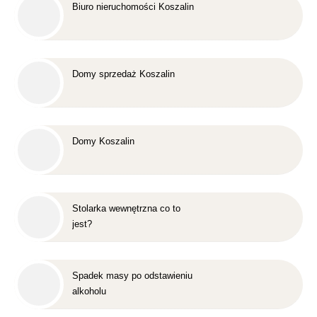
Biuro nieruchomości Koszalin
Domy sprzedaż Koszalin
Domy Koszalin
Stolarka wewnętrzna co to
jest?
Spadek masy po odstawieniu
alkoholu