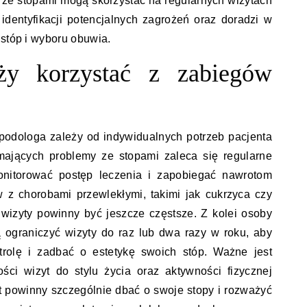
ze stopami mogą skorzystać na regularnych wizytach
identyfikacji potencjalnych zagrożeń oraz doradzi w
 stóp i wyboru obuwia.
eży korzystać z zabiegów
u podologa zależy od indywidualnych potrzeb pacjenta
mających problemy ze stopami zaleca się regularne
monitorować postęp leczenia i zapobiegać nawrotom
 z chorobami przewlekłymi, takimi jak cukrzyca czy
wizyty powinny być jeszcze częstsze. Z kolei osoby
ograniczyć wizyty do raz lub dwa razy w roku, aby
ntrolę i zadbać o estetykę swoich stóp. Ważne jest
ści wizyt do stylu życia oraz aktywności fizycznej
t powinny szczególnie dbać o swoje stopy i rozważyć