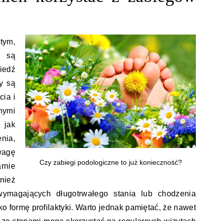
tym,
 są
iedź
y są
ia i
nymi
 jak
nia,
wagę
Czy zabiegi podologiczne to już konieczność?
rnie
nież
magających długotrwałego stania lub chodzenia
o formę profilaktyki. Warto jednak pamiętać, że nawet