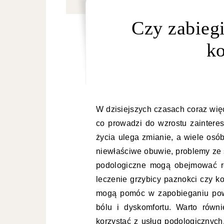
Czy zabiegi
ko
W dzisiejszych czasach coraz wię
co prowadzi do wzrostu zaintere
życia ulega zmianie, a wiele osó
niewłaściwe obuwie, problemy ze 
podologiczne mogą obejmować ró
leczenie grzybicy paznokci czy k
mogą pomóc w zapobieganiu pow
bólu i dyskomfortu. Warto równ
korzystać z usług podologicznych