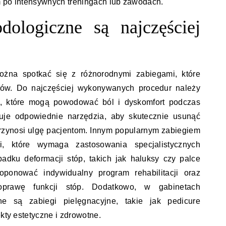
m po intensywnych treningach lub zawodach.
dologiczne są najczęściej
żna spotkać się z różnorodnymi zabiegami, które
tów. Do najczęściej wykonywanych procedur należy
, które mogą powodować ból i dyskomfort podczas
tuje odpowiednie narzędzia, aby skutecznie usunąć
przynosi ulgę pacjentom. Innym popularnym zabiegiem
ci, które wymaga zastosowania specjalistycznych
adku deformacji stóp, takich jak haluksy czy palce
ponować indywidualny program rehabilitacji oraz
prawę funkcji stóp. Dodatkowo, w gabinetach
ne są zabiegi pielęgnacyjne, takie jak pedicure
ekty estetyczne i zdrowotne.