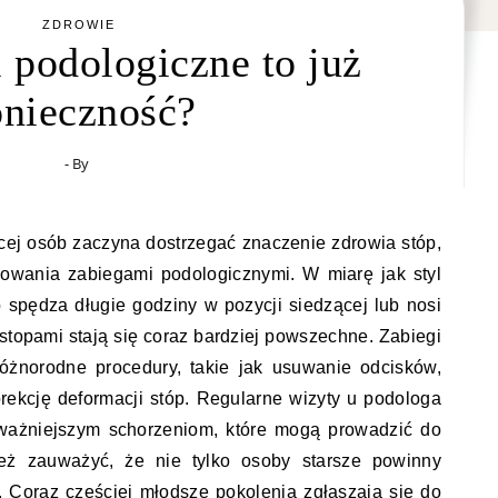
ZDROWIE
 podologiczne to już
nieczność?
- By
cej osób zaczyna dostrzegać znaczenie zdrowia stóp,
sowania zabiegami podologicznymi. W miarę jak styl
b spędza długie godziny w pozycji siedzącej lub nosi
stopami stają się coraz bardziej powszechne. Zabiegi
żnorodne procedury, takie jak usuwanie odcisków,
orekcję deformacji stóp. Regularne wizyty u podologa
ażniejszym schorzeniom, które mogą prowadzić do
ież zauważyć, że nie tylko osoby starsze powinny
. Coraz częściej młodsze pokolenia zgłaszają się do