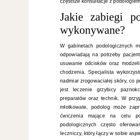
częstsze konsultacje z podologie
Jakie zabiegi po
wykonywane?
W gabinetach podologicznych mo
odpowiadają na potrzeby pacjen
usuwanie odcisków oraz modzeli
chodzenia. Specjalista wykorzys
nadmiar zrogowaciałej skóry, co 
jest leczenie grzybicy paznok
preparatów oraz technik. W przyp
młotkowate, podolog może zapro
ćwiczenia mające na celu po
podologicznych często oferowa
leczniczy, który łączy w sobie asp