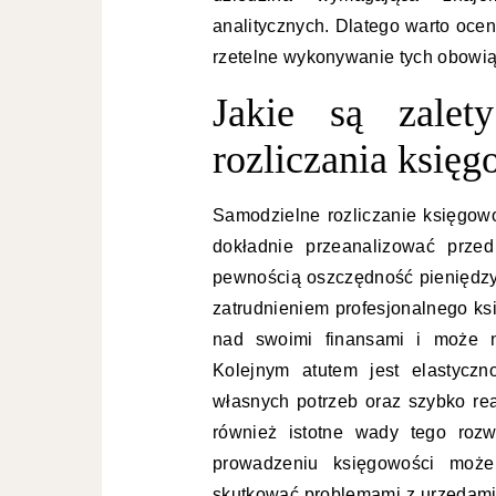
analitycznych. Dlatego warto oce
rzetelne wykonywanie tych obowi
Jakie są zalet
rozliczania księg
Samodzielne rozliczanie księgowo
dokładnie przeanalizować prze
pewnością oszczędność pieniędzy
zatrudnieniem profesjonalnego ks
nad swoimi finansami i może n
Kolejnym atutem jest elastyc
własnych potrzeb oraz szybko rea
również istotne wady tego roz
prowadzeniu księgowości może
skutkować problemami z urzędam