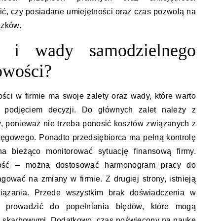
nić, czy posiadane umiejętności oraz czas pozwolą na
ązków.
y i wady samodzielnego
owości?
ści w firmie ma swoje zalety oraz wady, które warto
d podjęciem decyzji. Do głównych zalet należy z
, ponieważ nie trzeba ponosić kosztów związanych z
ięgowego. Ponadto przedsiębiorca ma pełną kontrolę
a bieżąco monitorować sytuację finansową firmy.
zność – można dostosować harmonogram pracy do
gować na zmiany w firmie. Z drugiej strony, istnieją
wiązania. Przede wszystkim brak doświadczenia w
 prowadzić do popełniania błędów, które mogą
i skarbowymi. Dodatkowo, czas poświęcony na naukę