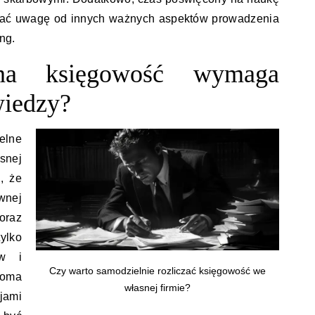
ągać uwagę od innych ważnych aspektów prowadzenia
ing.
lna księgowość wymaga
wiedzy?
elne
snej
, że
nej
oraz
ylko
ów i
Czy warto samodzielnie rozliczać księgowość we
loma
własnej firmie?
jami