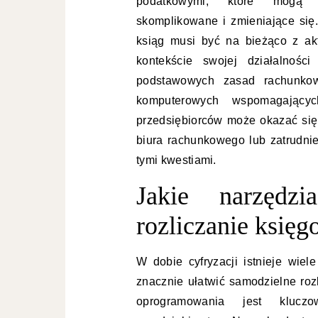
podatkowymi, które mogą 
skomplikowane i zmieniające si
ksiąg musi być na bieżąco z ak
kontekście swojej działalnośc
podstawowych zasad rachunkow
komputerowych wspomagający
przedsiębiorców może okazać się 
biura rachunkowego lub zatrudnie
tymi kwestiami.
Jakie narzędzi
rozliczanie księg
W dobie cyfryzacji istnieje wie
znacznie ułatwić samodzielne roz
oprogramowania jest klucz