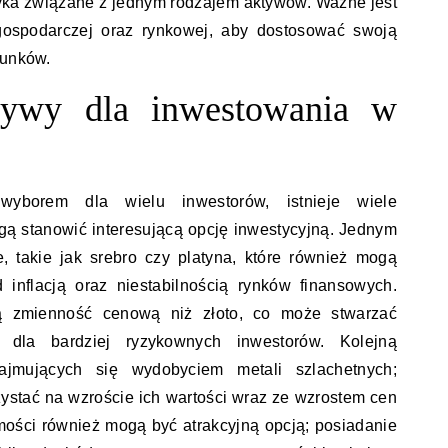
yka związane z jednym rodzajem aktywów. Ważne jest
 gospodarczej oraz rynkowej, aby dostosować swoją
runków.
atywy dla inwestowania w
wyborem dla wielu inwestorów, istnieje wiele
gą stanowić interesującą opcję inwestycyjną. Jednym
, takie jak srebro czy platyna, które również mogą
 inflacją oraz niestabilnością rynków finansowych.
ą zmienność cenową niż złoto, co może stwarzać
 dla bardziej ryzykownych inwestorów. Kolejną
ajmujących się wydobyciem metali szlachetnych;
zystać na wzroście ich wartości wraz ze wzrostem cen
ości również mogą być atrakcyjną opcją; posiadanie