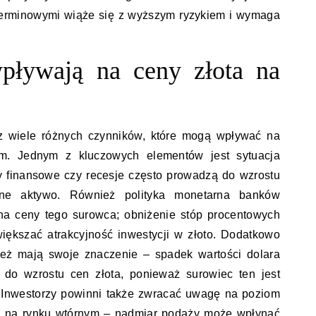
 terminowymi wiąże się z wyższym ryzykiem i wymaga
wpływają na ceny złota na
ez wiele różnych czynników, które mogą wpływać na
ym. Jednym z kluczowych elementów jest sytuacja
y finansowe czy recesje często prowadzą do wzrostu
zne aktywo. Również polityka monetarna banków
na ceny tego surowca; obniżenie stóp procentowych
iększać atrakcyjność inwestycji w złoto. Dodatkowo
eż mają swoje znaczenie – spadek wartości dolara
 do wzrostu cen złota, ponieważ surowiec ten jest
. Inwestorzy powinni także zwracać uwagę na poziom
sy na rynku wtórnym – nadmiar podaży może wpłynąć