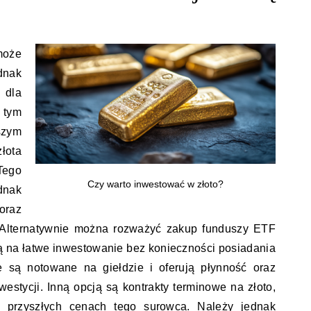
może
dnak
 dla
tym
szym
łota
Tego
Czy warto inwestować w złoto?
dnak
oraz
. Alternatywnie można rozważyć zakup funduszy ETF
ją na łatwe inwestowanie bez konieczności posiadania
e są notowane na giełdzie i oferują płynność oraz
estycji. Inną opcją są kontrakty terminowe na złoto,
a przyszłych cenach tego surowca. Należy jednak