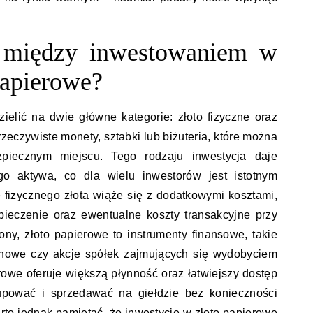
e między inwestowaniem w
papierowe?
elić na dwie główne kategorie: złoto fizyczne oraz
 rzeczywiste monety, sztabki lub biżuteria, które można
iecznym miejscu. Tego rodzaju inwestycja daje
o aktywa, co dla wielu inwestorów jest istotnym
 fizycznego złota wiąże się z dodatkowymi kosztami,
pieczenie oraz ewentualne koszty transakcyjne przy
rony, złoto papierowe to instrumenty finansowe, takie
minowe czy akcje spółek zajmujących się wydobyciem
rowe oferuje większą płynność oraz łatwiejszy dostęp
pować i sprzedawać na giełdzie bez konieczności
rto jednak pamiętać, że inwestycje w złoto papierowe