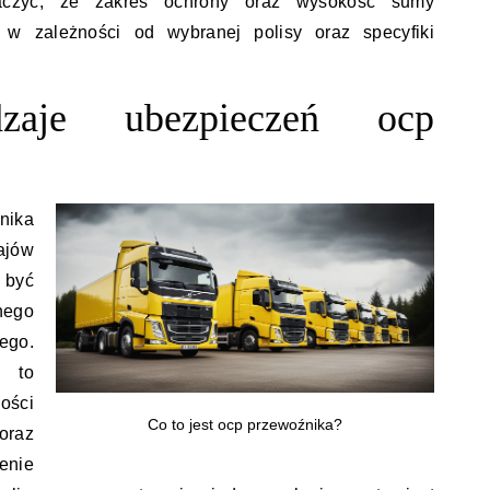
znaczyć, że zakres ochrony oraz wysokość sumy
 w zależności od wybranej polisy oraz specyfiki
zaje ubezpieczeń ocp
nika
ajów
być
nego
ego.
 to
ości
Co to jest ocp przewoźnika?
oraz
enie