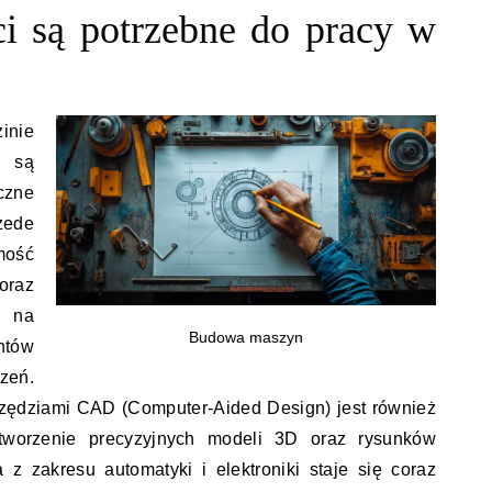
ci są potrzebne do pracy w
inie
 są
czne
zede
mość
raz
a na
Budowa maszyn
ntów
eń.
rzędziami CAD (Computer-Aided Design) jest również
tworzenie precyzyjnych modeli 3D oraz rysunków
z zakresu automatyki i elektroniki staje się coraz