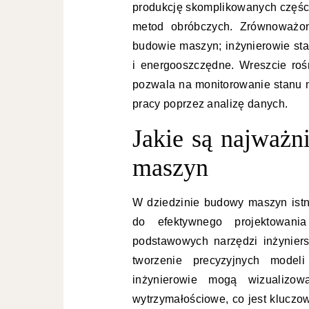
produkcję skomplikowanych części
metod obróbczych. Zrównoważon
budowie maszyn; inżynierowie sta
i energooszczędne. Wreszcie rośn
pozwala na monitorowanie stanu m
pracy poprzez analizę danych.
Jakie są najważn
maszyn
W dziedzinie budowy maszyn istni
do efektywnego projektowani
podstawowych narzędzi inżynier
tworzenie precyzyjnych model
inżynierowie mogą wizualizo
wytrzymałościowe, co jest kluczo