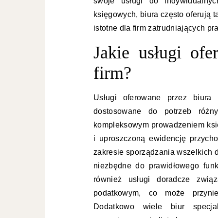
swoje usługi do indywidualnyc
księgowych, biura często oferują t
istotne dla firm zatrudniających p
Jakie usługi ofe
firm?
Usługi oferowane przez biura 
dostosowane do potrzeb różny
kompleksowym prowadzeniem księ
i uproszczoną ewidencję przych
zakresie sporządzania wszelkich de
niezbędne do prawidłowego funk
również usługi doradcze zwią
podatkowym, co może przynieś
Dodatkowo wiele biur specja