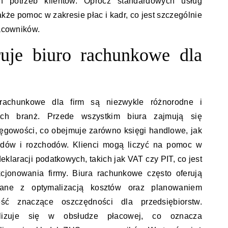
h potrzeb klientów. Oprócz standardowych usług
akże pomoc w zakresie płac i kadr, co jest szczególnie
racowników.
ruje biuro rachunkowe dla
rachunkowe dla firm są niezwykle różnorodne i
ch branż. Przede wszystkim biura zajmują się
gowości, co obejmuje zarówno księgi handlowe, jak
odów i rozchodów. Klienci mogą liczyć na pomoc w
klaracji podatkowych, takich jak VAT czy PIT, co jest
cjonowania firmy. Biura rachunkowe często oferują
zane z optymalizacją kosztów oraz planowaniem
ć znaczące oszczędności dla przedsiębiorstw.
lizuje się w obsłudze płacowej, co oznacza