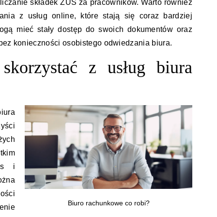
ozliczanie składek ZUS za pracowników. Warto również
nia z usług online, które stają się coraz bardziej
 mogą mieć stały dostęp do swoich dokumentów oraz
bez konieczności osobistego odwiedzania biura.
skorzystać z usług biura
ura
yści
żych
tkim
as i
żna
ości
Biuro rachunkowe co robi?
nie